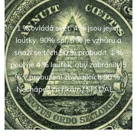
1 % ovládá svět. 4 % jsou jejich
loutky. 90% spí. 5 % je vzhůru a
snaží se těch 90 % probudit. 1 %
použije 4 % loutek, aby zabránily 5
% v probuzení zbývajících 90 %.
Nechápeš co říkám? SPI DÁL...