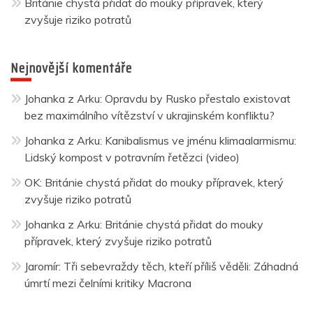
Británie chystá přidat do mouky přípravek, který
zvyšuje riziko potratů
Nejnovější komentáře
Johanka z Arku
:
Opravdu by Rusko přestalo existovat
bez maximálního vítězství v ukrajinském konfliktu?
Johanka z Arku
:
Kanibalismus ve jménu klimaalarmismu:
Lidský kompost v potravním řetězci (video)
OK
:
Británie chystá přidat do mouky přípravek, který
zvyšuje riziko potratů
Johanka z Arku
:
Británie chystá přidat do mouky
přípravek, který zvyšuje riziko potratů
Jaromír
:
Tři sebevraždy těch, kteří příliš věděli: Záhadná
úmrtí mezi čelními kritiky Macrona