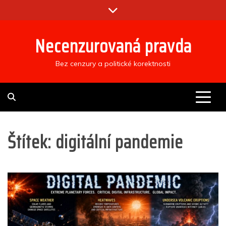
Skip
to
content
Necenzurovaná pravda
Bez cenzury a politické korektnosti
Štítek:
digitální pandemie