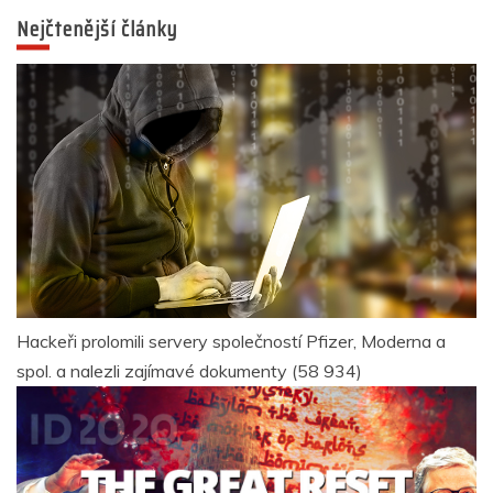
Nejčtenější články
Hackeři prolomili servery společností Pfizer, Moderna a
spol. a nalezli zajímavé dokumenty
(58 934)