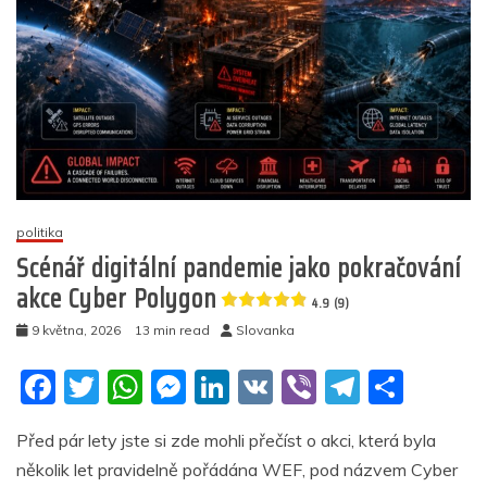
politika
Scénář digitální pandemie jako pokračování
akce Cyber Polygon
4.9 (9)
9 května, 2026
13 min read
Slovanka
F
T
W
M
Li
V
Vi
T
S
a
w
h
e
n
K
b
el
h
Před pár lety jste si zde mohli přečíst o akci, která byla
c
itt
at
ss
k
er
e
ar
několik let pravidelně pořádána WEF, pod názvem Cyber