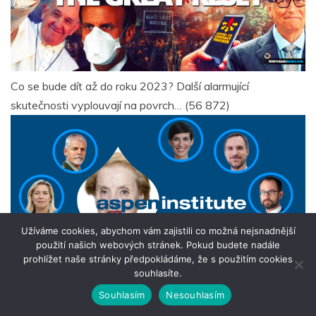
Co se bude dít až do roku 2023? Další alarmující
skutečnosti vyplouvají na povrch…
(56 872)
Užíváme cookies, abychom vám zajistili co možná nejsnadnější
použití našich webových stránek. Pokud budete nadále
prohlížet naše stránky předpokládáme, že s použitím cookies
souhlasíte.
Souhlasím
Nesouhlasím