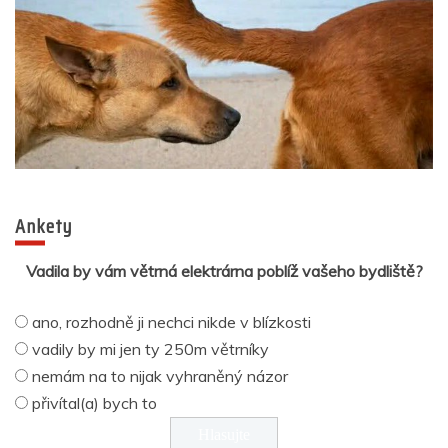
Ankety
Vadila by vám větrná elektrárna poblíž vašeho bydliště?
ano, rozhodně ji nechci nikde v blízkosti
vadily by mi jen ty 250m větrníky
nemám na to nijak vyhraněný názor
přivítal(a) bych to