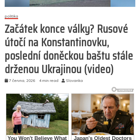
politika
Začátek konce války? Rusové
útočí na Konstantinovku,
poslední doněckou baštu stále
drženou Ukrajinou (video)
7 června, 2026
4 min read
Slovanka