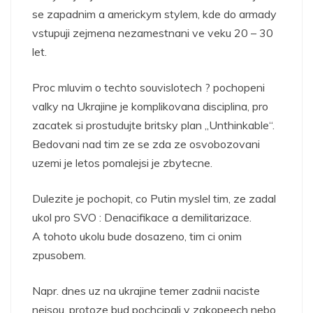
se zapadnim a americkym stylem, kde do armady
vstupuji zejmena nezamestnani ve veku 20 – 30
let.
Proc mluvim o techto souvislotech ? pochopeni
valky na Ukrajine je komplikovana disciplina, pro
zacatek si prostudujte britsky plan „Unthinkable“.
Bedovani nad tim ze se zda ze osvobozovani
uzemi je letos pomalejsi je zbytecne.
Dulezite je pochopit, co Putin myslel tim, ze zadal
ukol pro SVO : Denacifikace a demilitarizace.
A tohoto ukolu bude dosazeno, tim ci onim
zpusobem.
Napr. dnes uz na ukrajine temer zadnii naciste
nejsou, protoze bud pochcipali v zakopeech nebo