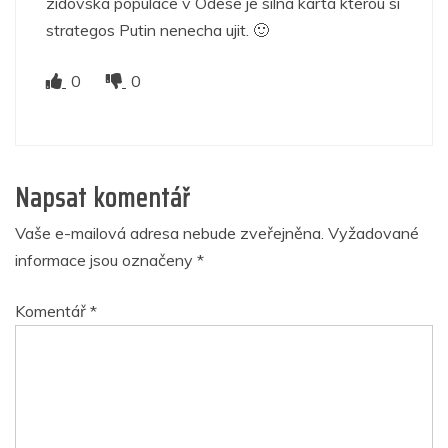
zidovska populace v Odese je silna karta kterou si
strategos Putin nenecha ujit. 🙂
0
0
Napsat komentář
Vaše e-mailová adresa nebude zveřejněna.
Vyžadované
informace jsou označeny
*
Komentář
*