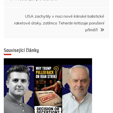
o
p
g
n
m
pro
o
p
er
k
USA zachytily v noci nové íránské balistické
příspěvek
raketové útoky, zatímco Teherán kritizuje porušení
příměří
Související články