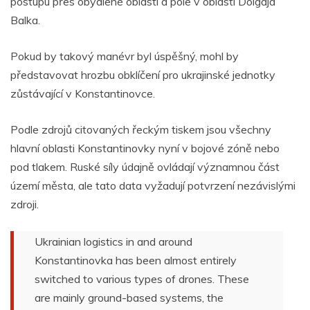
postupu přes obydlené oblasti a pole v oblasti Dolgaja
Balka.
Pokud by takový manévr byl úspěšný, mohl by
představovat hrozbu obklíčení pro ukrajinské jednotky
zůstávající v Konstantinovce.
Podle zdrojů citovaných řeckým tiskem jsou všechny
hlavní oblasti Konstantinovky nyní v bojové zóně nebo
pod tlakem. Ruské síly údajně ovládají významnou část
území města, ale tato data vyžadují potvrzení nezávislými
zdroji.
Ukrainian logistics in and around
Konstantinovka has been almost entirely
switched to various types of drones. These
are mainly ground-based systems, the