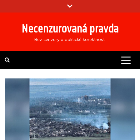
Skip
to
content
Necenzurovaná pravda
Bez cenzury a politické korektnosti