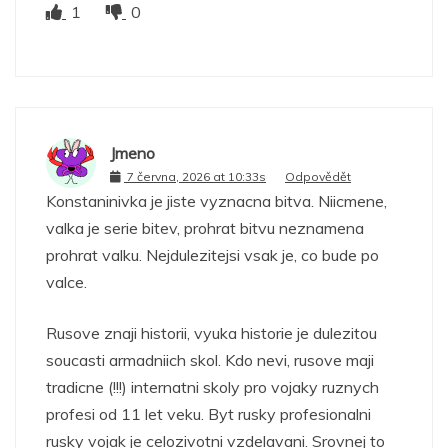
1
0
Jmeno
7 června, 2026 at 10:33s
Odpovědět
Konstaninivka je jiste vyznacna bitva. Niicmene,
valka je serie bitev, prohrat bitvu neznamena
prohrat valku. Nejdulezitejsi vsak je, co bude po
valce.
Rusove znaji historii, vyuka historie je dulezitou
soucasti armadniich skol. Kdo nevi, rusove maji
tradicne (!!!) internatni skoly pro vojaky ruznych
profesi od 11 let veku. Byt rusky profesionalni
rusky vojak je celozivotni vzdelavani. Srovnej to