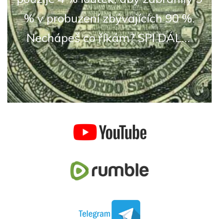
% v probuzení zbývajících 90 %.
Nechápeš co říkám? SPI DÁL...