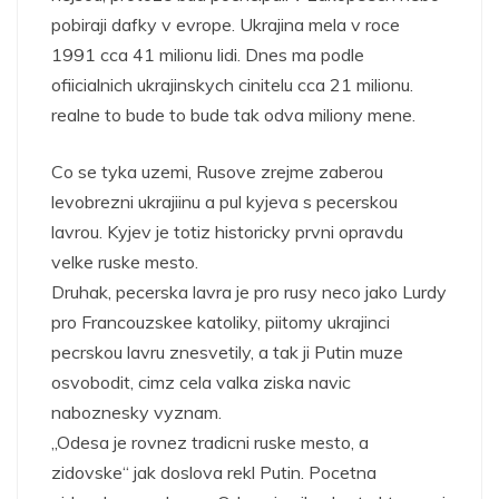
pobiraji dafky v evrope. Ukrajina mela v roce
1991 cca 41 milionu lidi. Dnes ma podle
ofiicialnich ukrajinskych cinitelu cca 21 milionu.
realne to bude to bude tak odva miliony mene.
Co se tyka uzemi, Rusove zrejme zaberou
levobrezni ukrajiinu a pul kyjeva s pecerskou
lavrou. Kyjev je totiz historicky prvni opravdu
velke ruske mesto.
Druhak, pecerska lavra je pro rusy neco jako Lurdy
pro Francouzskee katoliky, piitomy ukrajinci
pecrskou lavru znesvetily, a tak ji Putin muze
osvobodit, cimz cela valka ziska navic
naboznesky vyznam.
„Odesa je rovnez tradicni ruske mesto, a
zidovske“ jak doslova rekl Putin. Pocetna