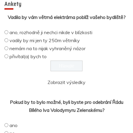
Ankety
Vadila by vám větrná elektrárna poblíž vašeho bydliště?
ano, rozhodně ji nechci nikde v blízkosti
vadily by mi jen ty 250m větrníky
nemám na to nijak vyhraněný názor
přivítal(a) bych to
Zobrazit výsledky
Pokud by to bylo možné, byli byste pro odebrání Řádu
Bílého lva Volodymyru Zelenskému?
ano