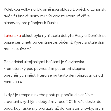
Kolébkou války na Ukrajině jsou oblasti Doněck a Luhansk:
dvě většinově rusky mluvící oblasti, které již dříve
hlasovaly pro připojení k Rusku.
Luhanská
oblast byla nyní zcela dobyta Rusy a Doněck se
bojuje centimetr po centimetru, přičemž Kyjev si stále drží
asi 15 % území.
Posledními ukrajinskými baštami je Slavjansko-
kramatorský pás pevností, impozantní skupina
opevněných měst, která se na tento den připravují už od
roku 2014.
I když je tempo ruského postupu poněkud slabší ve
srovnání s rychlými dobytími v roce 2025, vše došlo do
bodu, kdy ruské síly prorazily až do Konstantinovky, první