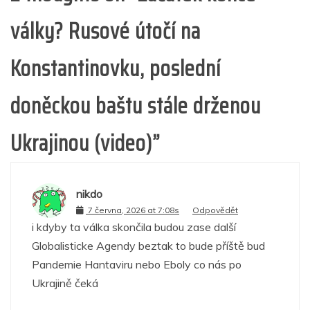
války? Rusové útočí na
Konstantinovku, poslední
doněckou baštu stále drženou
Ukrajinou (video)
”
nikdo
7 června, 2026 at 7:08s
Odpovědět
i kdyby ta válka skončila budou zase další
Globalisticke Agendy beztak to bude příště bud
Pandemie Hantaviru nebo Eboly co nás po
Ukrajině čeká