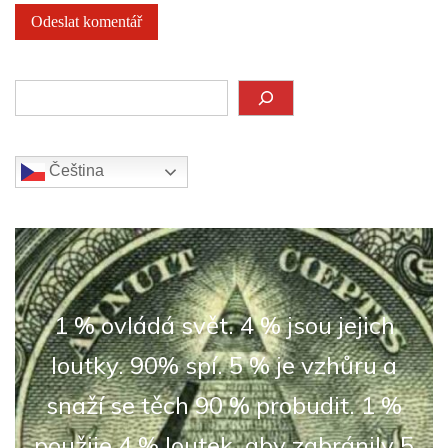
Hledat
Čeština‎
1 % ovládá svět. 4 % jsou jejich
loutky. 90% spí. 5 % je vzhůru a
snaží se těch 90 % probudit. 1 %
použije 4 % loutek, aby zabránily 5