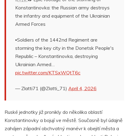
Konstantinovka: the Russian army destroys
the infantry and equipment of the Ukrainian
Armed Forces
▪️Soldiers of the 1442nd Regiment are
storming the key city in the Donetsk People's
Republic – Konstantinovka, destroying
Ukrainian Armed…
pic.twitter.com/KTSxWQtT6c
— Zlatti71 (@Zlatti_71)
April 4, 2026
Ruské jednotky již pronikly do několika oblastí
Konstantinovky a bojují ve městě. Současně byl údajně
zahájen západní obchvatný manévr k obejití města a