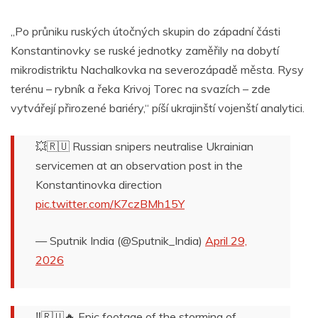
„Po průniku ruských útočných skupin do západní části
Konstantinovky se ruské jednotky zaměřily na dobytí
mikrodistriktu Nachalkovka na severozápadě města. Rysy
terénu – rybník a řeka Krivoj Torec na svazích – zde
vytvářejí přirozené bariéry,“ píší ukrajinští vojenští analytici.
💥🇷🇺 Russian snipers neutralise Ukrainian
servicemen at an observation post in the
Konstantinovka direction
pic.twitter.com/K7czBMh15Y
— Sputnik India (@Sputnik_India)
April 29,
2026
‼️🇷🇺🔥 Epic footage of the storming of