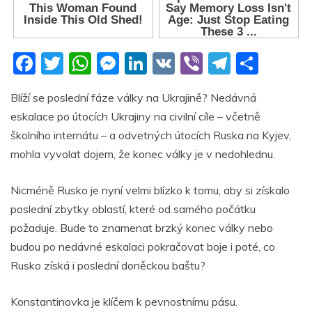
F
T
W
M
Li
V
Vi
T
S
a
w
h
e
n
K
b
el
h
Blíží se poslední fáze války na Ukrajině? Nedávná
c
itt
at
ss
k
er
e
ar
eskalace po útocích Ukrajiny na civilní cíle – včetně
e
er
s
e
e
gr
e
školního internátu – a odvetných útocích Ruska na Kyjev,
b
A
n
dI
a
mohla vyvolat dojem, že konec války je v nedohlednu.
o
p
g
n
m
Nicméně Rusko je nyní velmi blízko k tomu, aby si získalo
o
p
er
poslední zbytky oblastí, které od samého počátku
k
požaduje. Bude to znamenat brzký konec války nebo
budou po nedávné eskalaci pokračovat boje i poté, co
Rusko získá i poslední doněckou baštu?
Konstantinovka je klíčem k pevnostnímu pásu.