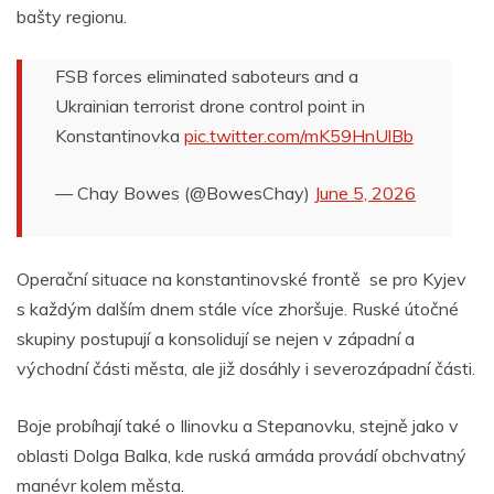
bašty regionu.
FSB forces eliminated saboteurs and a
Ukrainian terrorist drone control point in
Konstantinovka
pic.twitter.com/mK59HnUlBb
— Chay Bowes (@BowesChay)
June 5, 2026
Operační situace na konstantinovské frontě se pro Kyjev
s každým dalším dnem stále více zhoršuje. Ruské útočné
skupiny postupují a konsolidují se nejen v západní a
východní části města, ale již dosáhly i severozápadní části.
Boje probíhají také o Ilinovku a Stepanovku, stejně jako v
oblasti Dolga Balka, kde ruská armáda provádí obchvatný
manévr kolem města.