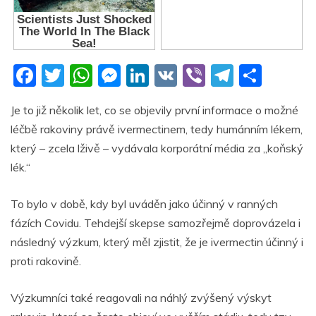
F
T
W
M
Li
V
Vi
T
S
a
w
h
e
n
K
b
el
h
Je to již několik let, co se objevily první informace o možné
c
itt
at
ss
k
er
e
ar
léčbě rakoviny právě ivermectinem, tedy humánním lékem,
e
er
s
e
e
gr
e
který – zcela lživě – vydávala korporátní média za „koňský
b
A
n
dI
a
lék.“
o
p
g
n
m
To bylo v době, kdy byl uváděn jako účinný v ranných
o
p
er
fázích Covidu. Tehdejší skepse samozřejmě doprovázela i
k
následný výzkum, který měl zjistit, že je ivermectin účinný i
proti rakovině.
Výzkumníci také reagovali na náhlý zvýšený výskyt