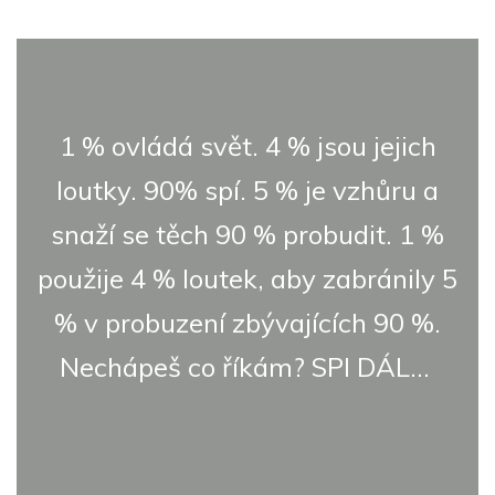
1 % ovládá svět. 4 % jsou jejich
loutky. 90% spí. 5 % je vzhůru a
snaží se těch 90 % probudit. 1 %
použije 4 % loutek, aby zabránily 5
% v probuzení zbývajících 90 %.
Nechápeš co říkám? SPI DÁL...