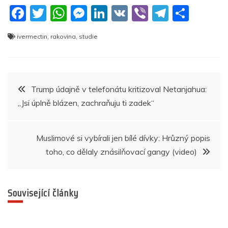
F
T
W
M
Li
V
Vi
T
S
a
w
h
e
n
K
b
el
h
ivermectin
,
rakovina
,
studie
c
itt
at
ss
k
er
e
ar
e
er
s
e
e
gr
e
b
A
n
dI
a
Navigace
Trump údajně v telefonátu kritizoval Netanjahua:
o
p
g
n
m
„Jsi úplně blázen, zachraňuju ti zadek“
pro
o
p
er
k
příspěvek
Muslimové si vybírali jen bílé dívky: Hrůzný popis
toho, co dělaly znásilňovací gangy (video)
Související články