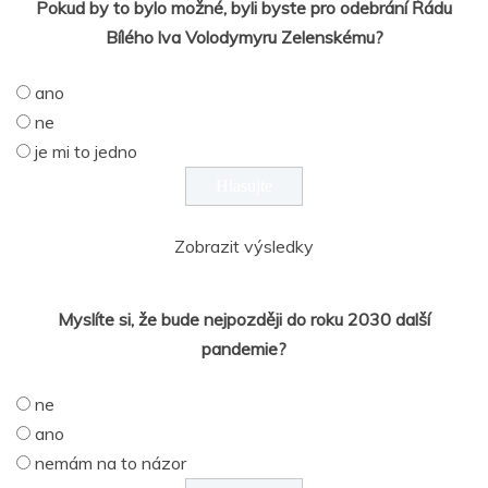
Pokud by to bylo možné, byli byste pro odebrání Řádu
Bílého lva Volodymyru Zelenskému?
ano
ne
je mi to jedno
Zobrazit výsledky
Myslíte si, že bude nejpozději do roku 2030 další
pandemie?
ne
ano
nemám na to názor