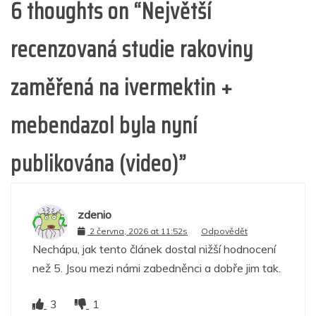
6 thoughts on “
Největší
recenzovaná studie rakoviny
zaměřená na ivermektin +
mebendazol byla nyní
publikována (video)
”
zdenio
2 června, 2026 at 11:52s
Odpovědět
Nechápu, jak tento článek dostal nižší hodnocení
než 5. Jsou mezi námi zabedněnci a dobře jim tak.
3
1