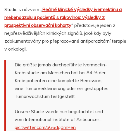
Studie s názvem
„
Reálné klinické výsledky ivermektinu a
mebendazolu u pacientů s rakovinou: výsledky z
prospektivní observační kohorty
“
představuje jeden z
nejpřesvědčivějších klinických signálů, jaké kdy byly
zdokumentovány pro přepracované antiparazitární terapie
v onkologii.
Die größte jemals durchgeführte Ivermectin-
Krebsstudie am Menschen hat bei 84 % der
Krebspatienten eine komplette Remission,
eine Tumorverkleinerung oder ein gestopptes
Tumorwachstum festgestellt.
Unsere Studie wurde nun begutachtet und
vom International Institute of Anticancer…
pic.twitter.com/oG6dq0mPen