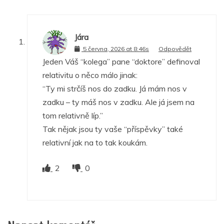
Jára
5 června, 2026 at 8:46s
Odpovědět
Jeden Váš “kolega” pane “doktore” definoval
relativitu o něco málo jinak:
“Ty mi strčíš nos do zadku. Já mám nos v
zadku – ty máš nos v zadku. Ale já jsem na
tom relativně líp.”
Tak nějak jsou ty vaše “příspěvky” také
relativní jak na to tak koukám.
2
0