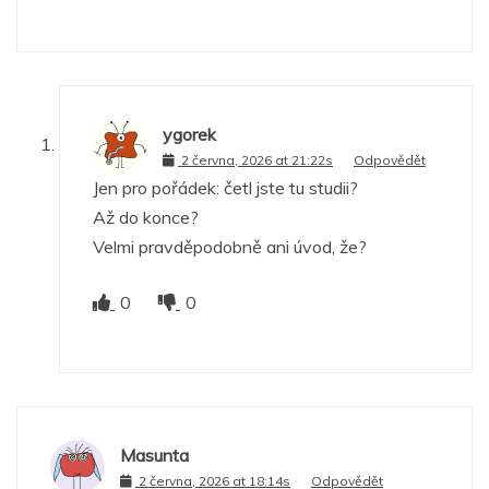
ygorek
2 června, 2026 at 21:22s
Odpovědět
Jen pro pořádek: četl jste tu studii?
Až do konce?
Velmi pravděpodobně ani úvod, že?
0
0
Masunta
2 června, 2026 at 18:14s
Odpovědět