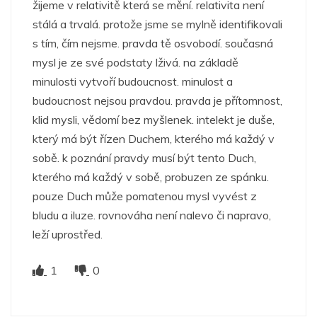
žijeme v relativitě která se mění. relativita není
stálá a trvalá. protože jsme se mylně identifikovali
s tím, čím nejsme. pravda tě osvobodí. současná
mysl je ze své podstaty lživá. na základě
minulosti vytvoří budoucnost. minulost a
budoucnost nejsou pravdou. pravda je přítomnost,
klid mysli, vědomí bez myšlenek. intelekt je duše,
který má být řízen Duchem, kterého má každý v
sobě. k poznání pravdy musí být tento Duch,
kterého má každý v sobě, probuzen ze spánku.
pouze Duch může pomatenou mysl vyvést z
bludu a iluze. rovnováha není nalevo či napravo,
leží uprostřed.
1
0