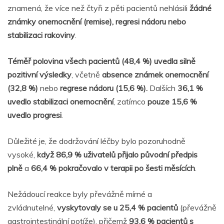
znamená, že více než čtyři z pěti pacientů nehlásili
žádné
známky onemocnění (remise), regresi nádoru nebo
stabilizaci rakoviny
.
Téměř polovina všech pacientů (48,4 %) uvedla silně
pozitivní výsledky
, včetně
absence známek onemocnění
(32,8 %)
nebo
regrese nádoru (15,6 %).
Dalších
36,1 %
uvedlo stabilizaci onemocnění
, zatímco
pouze 15,6 %
uvedlo progresi
.
Důležité je, že dodržování léčby bylo pozoruhodně
vysoké,
když 86,9 % uživatelů přijalo původní předpis
plně
a
66,4 % pokračovalo v terapii po šesti měsících
.
Nežádoucí reakce byly převážně mírné a
zvládnutelné,
vyskytovaly se u 25,4 % pacientů
(převážně
gastrointestinální potíže), přičemž
93,6 % pacientů s