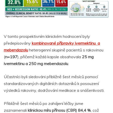
V tomto prospektivním klinickém hodnocení byly
předepisovány
kombinované přípravky ivermektinu a
mebendazolu
heterogenní skupině pacientů s rakovinou
(
n=197
), přičemž každá kapsle obsahovala
25 mg
ivermektinu a 250 mg mebendazolu
.
Účastníci byli sledováni přibližně šest měsíců pomocí
standardizovaných digitálních dotazníků k posouzení
výsledků rakoviny, dodržování medikace a snášenlivosti.
Přibližně šest měsíců po zahájení léčby jsme
zaznamenali
klinickou míru přínosu (CBR) 84,4 %
, což