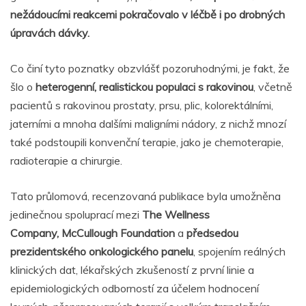
nežádoucími reakcemi pokračovalo v léčbě i po drobných
úpravách dávky.
Co činí tyto poznatky obzvlášť pozoruhodnými, je fakt, že
šlo o
heterogenní, realistickou populaci s rakovinou
, včetně
pacientů s rakovinou prostaty, prsu, plic, kolorektálními,
jaterními a mnoha dalšími maligními nádory, z nichž mnozí
také podstoupili konvenční terapie, jako je chemoterapie,
radioterapie a chirurgie.
Tato průlomová, recenzovaná publikace byla umožněna
jedinečnou spoluprací mezi
The Wellness
Company,
McCullough Foundation
a
předsedou
prezidentského onkologického panelu
, spojením reálných
klinických dat, lékařských zkušeností z první linie a
epidemiologických odborností za účelem hodnocení