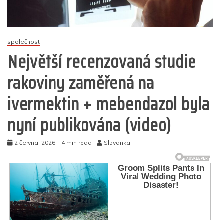
společnost
Největší recenzovaná studie
rakoviny zaměřená na
ivermektin + mebendazol byla
nyní publikována (video)
2 června, 2026
4 min read
Slovanka