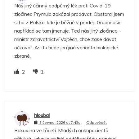
Náš jiný účinný podpůrný lék proti Covid-19
zločinec Prymula zakázal prodávat. Obstaral jsem
si ho z Polska, kde je běžně v prodeji. Groprinosin
například se tam jmenuje. Teď nás jiný zločinec –
ministr zdravotnictví Vojtěch, chce zase dávat
očkovat. Asi tu bude jen jiná varianta biologické
zbraně.
2
1
hloubal
3 června, 2026 at 7:43s
Odpovědět
Rakovina ve třiceti. Mladých onkopacientů
přibývá…jakmile se lidé oddělí od řádu, pravidel