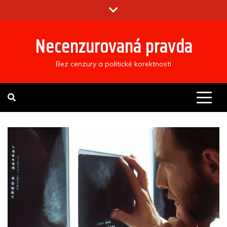
Skip
to
content
Necenzurovaná pravda
Bez cenzury a politické korektnosti