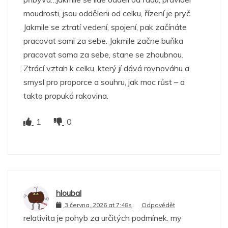
moudrosti, jsou odděleni od celku, řízení je pryč.
Jakmile se ztratí vedení, spojení, pak začínáte
pracovat sami za sebe. Jakmile začne buňka
pracovat sama za sebe, stane se zhoubnou.
Ztrácí vztah k celku, který jí dává rovnováhu a
smysl pro proporce a souhru, jak moc růst – a
takto propuká rakovina.
1
0
hloubal
3 června, 2026 at 7:48s
Odpovědět
relativita je pohyb za určitých podmínek. my