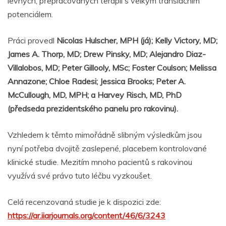
levných, přepracovaných terapií s velkým translačním
potenciálem.
Práci provedl
Nicolas Hulscher, MPH (já); Kelly Victory, MD;
James A. Thorp, MD; Drew Pinsky, MD; Alejandro Diaz-
Villalobos, MD; Peter Gillooly, MSc; Foster Coulson; Melissa
Annazone; Chloe Radesi; Jessica Brooks; Peter A.
McCullough, MD, MPH; a Harvey Risch, MD, PhD
(předseda prezidentského panelu pro rakovinu).
Vzhledem k těmto mimořádně slibným výsledkům jsou
nyní potřeba dvojitě zaslepené, placebem kontrolované
klinické studie. Mezitím mnoho pacientů s rakovinou
využívá své právo tuto léčbu vyzkoušet.
Celá recenzovaná studie je k dispozici zde:
https://ar.iiarjournals.org/content/46/6/3243