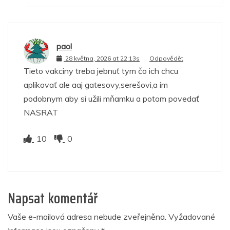
paol
28 května, 2026 at 22:13s
Odpovědět
Tieto vakciny treba jebnuť tym čo ich chcu
aplikovať ale aaj gatesovy,serešovi,a im
podobnym aby si užili mňamku a potom povedať
NASRAT
10
0
Napsat komentář
Vaše e-mailová adresa nebude zveřejněna.
Vyžadované