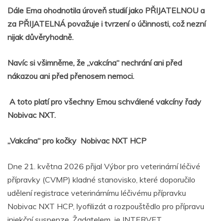
Dále Ema ohodnotila úroveň studií jako PŘIJATELNOU a
za PŘIJATELNÁ považuje i tvrzení o účinnosti, což nezní
nijak důvěryhodně.
Navíc si všimněme, že „vakcína“ nechrání ani před
nákazou ani před přenosem nemoci.
A toto platí pro všechny Emou schválené vakcíny řady
Nobivac NXT.
„Vakcína“ pro kočky Nobivac NXT HCP
Dne 21. května 2026 přijal Výbor pro veterinární léčivé
přípravky (CVMP) kladné stanovisko, které doporučilo
udělení registrace veterinárnímu léčivému přípravku
Nobivac NXT HCP, lyofilizát a rozpouštědlo pro přípravu
injekční suspenze. Žadatelem je INTERVET