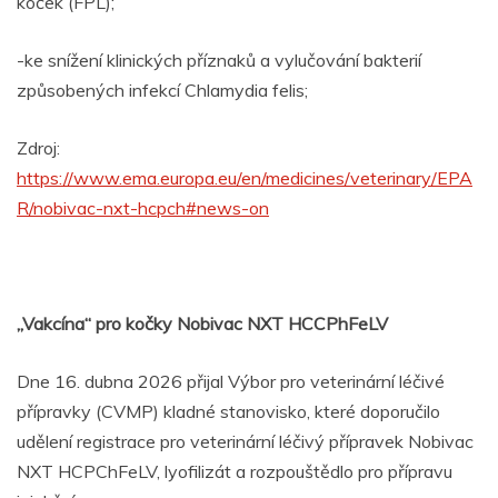
koček (FPL);
-ke snížení klinických příznaků a vylučování bakterií
způsobených infekcí Chlamydia felis;
Zdroj:
https://www.ema.europa.eu/en/medicines/veterinary/EPA
R/nobivac-nxt-hcpch#news-on
„Vakcína“ pro kočky Nobivac NXT HCCPhFeLV
Dne 16. dubna 2026 přijal Výbor pro veterinární léčivé
přípravky (CVMP) kladné stanovisko, které doporučilo
udělení registrace pro veterinární léčivý přípravek Nobivac
NXT HCPChFeLV, lyofilizát a rozpouštědlo pro přípravu