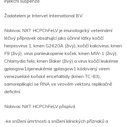
injekční suspenze.
Žadatelem je Intervet International B.V.
Nobivac NXT HCPChFeLV je imunologický veterinární
léčivý přípravek obsahující jako účinné látky kočičí
herpesvirus 1, kmen G2620A (živý), kočičí kalicivirus, kmen
F9 (živý), virus panleukopenie koček, kmen MW-1 (živý),
Chlamydia felis, kmen Baker (živý) a virus kočičí leukémie
gplasgow1/geneukémie gplasgow1 kódovaný virem
venezuelské koňské encefalitidy (kmen TC-83),
samoreplikující se RNA ve virovém vektoru, replikačně
deficitní.
Nobivac NXT HCPChFeLV přispívá
-ke snížení úmrtnosti a snížení klinických příznaků a