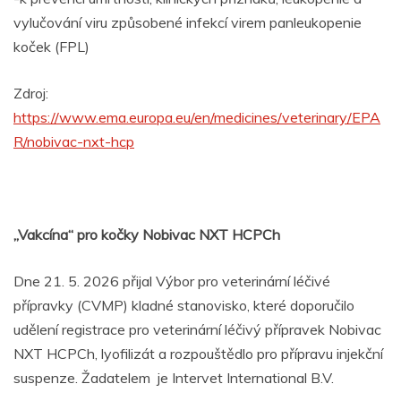
vylučování viru způsobené infekcí virem panleukopenie
koček (FPL)
Zdroj:
https://www.ema.europa.eu/en/medicines/veterinary/EPA
R/nobivac-nxt-hcp
„Vakcína“ pro kočky Nobivac NXT HCPCh
Dne 21. 5. 2026 přijal Výbor pro veterinární léčivé
přípravky (CVMP) kladné stanovisko, které doporučilo
udělení registrace pro veterinární léčivý přípravek Nobivac
NXT HCPCh, lyofilizát a rozpouštědlo pro přípravu injekční
suspenze. Žadatelem je Intervet International B.V.