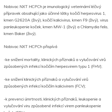
Nobivac NXT HCPCh je imunologický veterinární léčivý
přípravek obsahující jako účinné látky kočičí herpesvirus 1,
kmen G2620A (živý), kočičí kalicivirus, kmen F9 (živý), virus
panleukopenie koček, kmen MW-1 (živý) a Chlamydia felis,
kmen Baker (živý).
Nobivac NXT HCPCh přispívá
-ke snížení mortality, klinických příznaků a vylučování virů
způsobených infekcí kočičím herpesvirem typu 1 (FHV);
-ke snížení klinických příznaků a vylučování virů
způsobených infekcí kočičím kalicivirem (FCV);
-k prevenci úmrtnosti, klinických příznaků, leukopenie a
vylučování viru způsobené infekcí virem panleukopenie