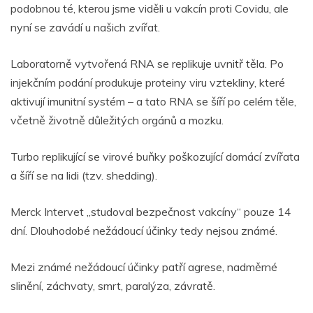
podobnou té, kterou jsme viděli u vakcín proti Covidu, ale
nyní se zavádí u našich zvířat.
Laboratorně vytvořená RNA se replikuje uvnitř těla. Po
injekčním podání produkuje proteiny viru vztekliny, které
aktivují imunitní systém – a tato RNA se šíří po celém těle,
včetně životně důležitých orgánů a mozku.
Turbo replikující se virové buňky poškozující domácí zvířata
a šíří se na lidi (tzv. shedding).
Merck Intervet „studoval bezpečnost vakcíny“ pouze 14
dní. Dlouhodobé nežádoucí účinky tedy nejsou známé.
Mezi známé nežádoucí účinky patří agrese, nadměrné
slinění, záchvaty, smrt, paralýza, závratě.