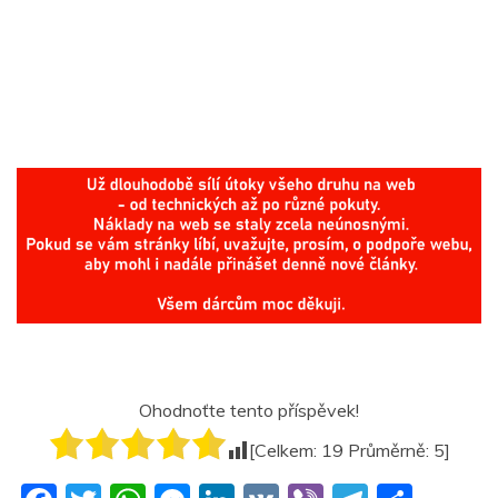
Ohodnoťte tento příspěvek!
[Celkem:
19
Průměrně:
5
]