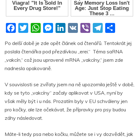
F
T
W
M
Li
V
Vi
T
S
a
w
h
e
n
K
b
el
h
Po delší době je zde opět článek od čtenářů. Tentokrát jej
c
itt
at
ss
k
er
e
ar
poslala čtenářka pod přezdívkou „erei.“ Téma saRNA
e
er
s
e
e
gr
e
„vakcín,“ což jsou upravené mRNA „vakcíny,“ jsem zde
b
A
n
dI
a
nadnesla opakovaně.
o
p
g
n
m
V souvislosti se zvířaty jsem na ně upozornila ještě v době,
o
p
er
kdy se tyto „vakcíny“ začaly aplikovat v USA, nyní by
k
však měly být i u nás. Prozatím byly v EU schváleny jen
pro kočky, ale lze očekávat, že přípravky pro psy budou
záhy následovat.
Máte-li tedy psa nebo kočku, můžete se i vy dozvědět, jak