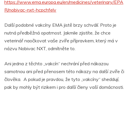
https://www.ema.europa.eu/en/medicines/veterinary/EPA
R/nobivac-nxt-hcpchfelv
Další podobné vakcíny EMA jistě brzy schválí. Proto je
nutná předběžná opatrnost. Jakmile zjistíte, že chce
veterinář naočkovat vaše zvíře přípravkem, který má v
názvu Nobivac NXT, odmítněte to.
Ani jedna z těchto „vakcín“ nechrání před nákazou
samotnou ani před přenosem této nákazy na další zvíře či
člověka. A pokud je pravdou, že tyto „vakcíny“ sheddují,
pak by mohly být rizikem i pro další členy vaší domácnosti.