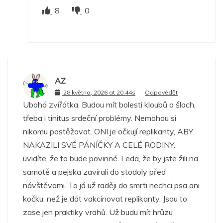
8
0
AZ
28 května, 2026 at 20:44s
Odpovědět
Ubohá zvířátka. Budou mít bolesti kloubů a šlach,
třeba i tinitus srdeční problémy. Nemohou si
nikomu postěžovat. ONI je očkují replikanty, ABY
NAKAZILI SVÉ PÁNÍČKY A CELÉ RODINY.
uvidíte, že to bude povinné. Leda, že by jste žili na
samotě a pejska zavírali do stodoly před
návštěvami. To já už raději do smrti nechci psa ani
kočku, než je dát vakcínovat replikanty. Jsou to
zase jen praktiky vrahů. Už budu mít hrůzu