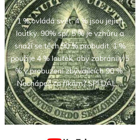
1 % ovládá svět. 4 % jsou jejich
loutky. 90% spí. 5 % je vzhůru a
snaží se těch 90 % probudit. 1 %
použije 4 % loutek, aby zabránily 5
% v probuzení zbývajících 90 %.
Nechápeš co říkám? SPI DÁL...