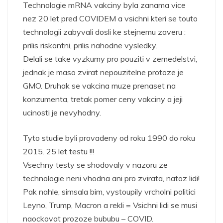
Technologie mRNA vakciny byla zanama vice
nez 20 let pred COVIDEM a vsichni kteri se touto
technologii zabyvali dosli ke stejnemu zaveru :
prilis riskantni, prilis nahodne vysledky.
Delali se take vyzkumy pro pouziti v zemedelstvi,
jednak je maso zvirat nepouzitelne protoze je
GMO. Druhak se vakcina muze prenaset na
konzumenta, tretak pomer ceny vakciny a jeji
ucinosti je nevyhodny.
Tyto studie byli provadeny od roku 1990 do roku
2015. 25 let testu !!!
Vsechny testy se shodovaly v nazoru ze
technologie neni vhodna ani pro zvirata, natoz lidi!
Pak nahle, simsala bim, vystoupily vrcholni politici
Leyno, Trump, Macron a rekli = Vsichni lidi se musi
naockovat prozoze bububu – COVID.