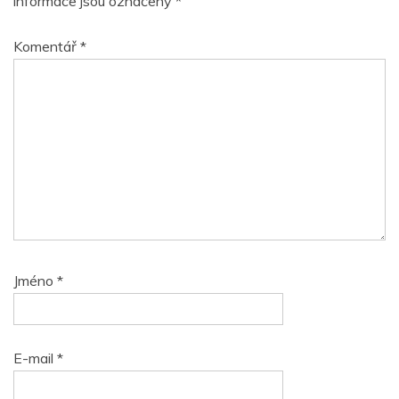
informace jsou označeny
*
Komentář
*
Jméno
*
E-mail
*