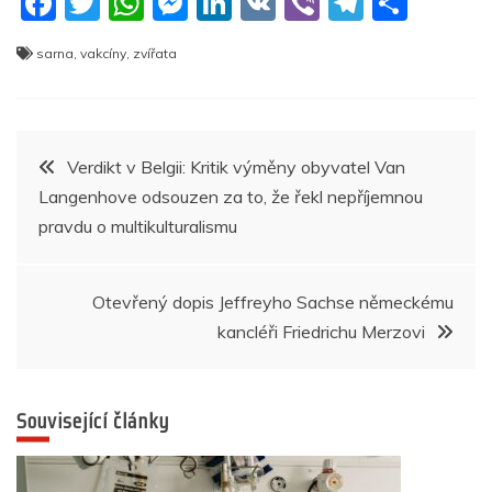
F
T
W
M
Li
V
Vi
T
S
a
w
h
e
n
K
b
el
h
sarna
,
vakcíny
,
zvířata
c
itt
at
ss
k
er
e
ar
e
er
s
e
e
gr
e
b
A
n
dI
a
Navigace
Verdikt v Belgii: Kritik výměny obyvatel Van
o
p
g
n
m
Langenhove odsouzen za to, že řekl nepříjemnou
pro
o
p
er
pravdu o multikulturalismu
k
příspěvek
Otevřený dopis Jeffreyho Sachse německému
kancléři Friedrichu Merzovi
Související články