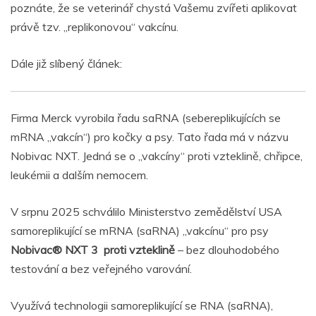
poznáte, že se veterinář chystá Vašemu zvířeti aplikovat
právě tzv. „replikonovou“ vakcínu.
Dále již slíbený článek:
Firma Merck vyrobila řadu saRNA (sebereplikujících se
mRNA „vakcín“) pro kočky a psy. Tato řada má v názvu
Nobivac NXT. Jedná se o „vakcíny“ proti vzteklině, chřipce,
leukémii a dalším nemocem.
V srpnu 2025 schválilo Ministerstvo zemědělství USA
samoreplikující se mRNA (saRNA) „vakcínu“ pro psy
Nobivac® NXT 3 proti vzteklině
– bez dlouhodobého
testování a bez veřejného varování.
Využívá technologii samoreplikující se RNA (saRNA),