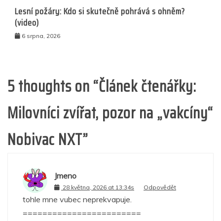
Lesní požáry: Kdo si skutečně pohrává s ohněm?
(video)
6 srpna, 2026
5 thoughts on “
Článek čtenářky:
Milovníci zvířat, pozor na „vakcíny“
Nobivac NXT
”
Jmeno
28 května, 2026 at 13:34s
Odpovědět
tohle mne vubec neprekvapuje.
========================