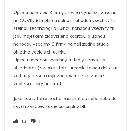
Uplnou nahodou, 3 firmy zrovna vynalezli vakcinu
na COVID (chripku) a uplnou nahodou vsechny tri
stejnou technologii a uplnou nahodou vsechny tri
jsou majetkem zidovskeho kapitalu, a uplnou
nahodou vsechny 3 firmy nemaji zadne studie
ohledne vedlejsich ucinku.
Uplnou nahodou, vsechny tri firmy uzavreli s
objednateli ( vysoky statni urednik) tajnou dolozku
ze firmy nejsou niajk zodpovedne za zadne
vedlejsi ucinky ani smrt.
Jako kdo si tohle necha napichat do sebe nebo do
svych zviratek, tak je uuuuuplny blb.
13
1