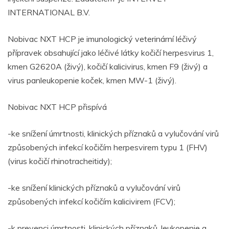
INTERNATIONAL B.V.
Nobivac NXT HCP je imunologický veterinární léčivý
přípravek obsahující jako léčivé látky kočičí herpesvirus 1,
kmen G2620A (živý), kočičí kalicivirus, kmen F9 (živý) a
virus panleukopenie koček, kmen MW-1 (živý).
Nobivac NXT HCP přispívá
-ke snížení úmrtnosti, klinických příznaků a vylučování virů
způsobených infekcí kočičím herpesvirem typu 1 (FHV)
(virus kočičí rhinotracheitidy);
-ke snížení klinických příznaků a vylučování virů
způsobených infekcí kočičím kalicivirem (FCV);
-k prevenci úmrtnosti, klinických příznaků, leukopenie a