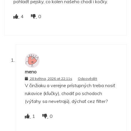
pohladt pejsky, co kolen našeho chodí i kočky.
4
0
meno
28 května, 2026 at 22:11s
Odpovědět
V činžiaku a verejne prístupných treba nosiť
rukavice (kľučky), chodiť po schodoch
(výťahy sa nevetrajú), dýchať cez filter?
1
0