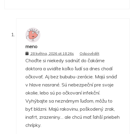
meno
28 května, 2026 at 18:26s
Odpovědět
Choďte si niekedy sadnúť do čakárne
doktora a uvidíte koľko ľudí sa dnes chodí
očkovať. Aj bez bububu-zerácie. Majú snáď
v hlave nasrané. Sú nebezpeční pre svoje
okolie, lebo sú po očkovaní infekční.
Vyhýbajte sa neznámym ľuďom, môžu to
byť blázni. Majú rakovinu, poškodený zrak,
inafrt, zrazeniny… ale chcú mať ľahší priebeh
chrípky.