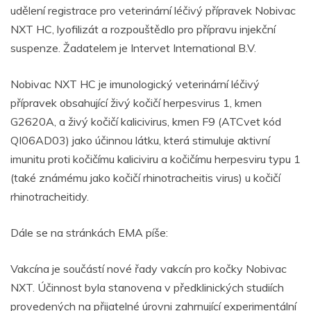
udělení registrace pro veterinární léčivý přípravek Nobivac
NXT HC, lyofilizát a rozpouštědlo pro přípravu injekční
suspenze. Žadatelem je Intervet International B.V.
Nobivac NXT HC je imunologický veterinární léčivý
přípravek obsahující živý kočičí herpesvirus 1, kmen
G2620A, a živý kočičí kalicivirus, kmen F9 (ATCvet kód
QI06AD03) jako účinnou látku, která stimuluje aktivní
imunitu proti kočičímu kaliciviru a kočičímu herpesviru typu 1
(také známému jako kočičí rhinotracheitis virus) u kočičí
rhinotracheitidy.
Dále se na stránkách EMA píše:
Vakcína je součástí nové řady vakcín pro kočky Nobivac
NXT. Účinnost byla stanovena v předklinických studiích
provedených na přijatelné úrovni zahrnující experimentální