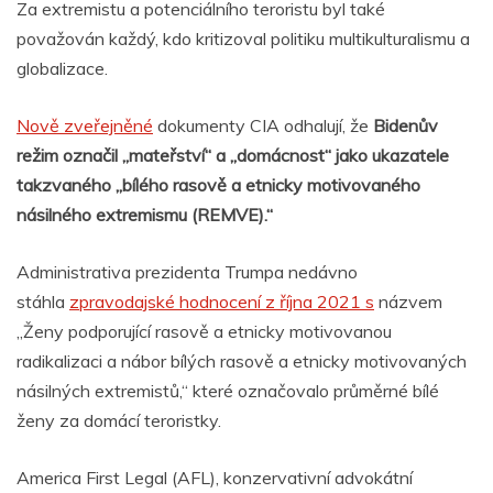
Za extremistu a potenciálního teroristu byl také
považován každý, kdo kritizoval politiku multikulturalismu a
globalizace.
Nově zveřejněné
dokumenty CIA odhalují, že
Bidenův
režim označil „mateřství“ a „domácnost“ jako ukazatele
takzvaného „bílého rasově a etnicky motivovaného
násilného extremismu (REMVE).“
Administrativa prezidenta Trumpa nedávno
stáhla
zpravodajské hodnocení z října 2021 s
názvem
„Ženy podporující rasově a etnicky motivovanou
radikalizaci a nábor bílých rasově a etnicky motivovaných
násilných extremistů,“ které označovalo průměrné bílé
ženy za domácí teroristky.
America First Legal (AFL), konzervativní advokátní