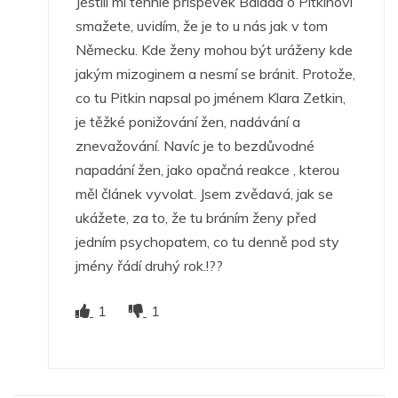
Jestlií mi tenhle příspěvek Balada o Pitkinovi
smažete, uvidím, že je to u nás jak v tom
Německu. Kde ženy mohou být uráženy kde
jakým mizoginem a nesmí se bránit. Protože,
co tu Pitkin napsal po jménem Klara Zetkin,
je těžké ponižování žen, nadávání a
znevažování. Navíc je to bezdůvodné
napadání žen, jako opačná reakce , kterou
měl článek vyvolat. Jsem zvědavá, jak se
ukážete, za to, že tu bráním ženy před
jedním psychopatem, co tu denně pod sty
jmény řádí druhý rok.!??
1
1