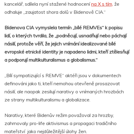
kancelář, sdílela nyní stažené hodnocení
na X s tím,
že
odhaluje „zaujatost shora dolů v Bidenově CIA.“
Bidenova CIA vymyslela termín „bílé REMVEs“ k popisu
lidí, o kterých tvrdila, že „podněcují, usnadňují nebo páchají
násilí, protože věří, že jejich vnímání idealizované bílé
evropské etnické identity je napadeno lidmi, kteří ztělesňují
a podporují multikulturalismus a globalismus.“
„Bílí sympatizující s REMVE“ aktéři jsou v dokumentech
definováni jako ti, kteří nemohou otevřeně prosazovat
násilí, ale naopak zesilují narativy o vnímaných hrozbách
ze strany multikulturalismu a globalizace.
Narativy, které Bidenův režim považoval za hrozby,
zahrnovaly pro-life aktivismus a propagaci tradičního
mateřství jako nejdůležitější úlohy žen.