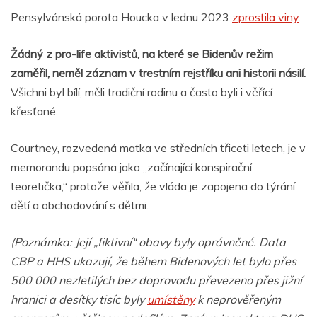
Pensylvánská porota Houcka v lednu 2023
zprostila viny
.
Žádný z pro-life aktivistů, na které se Bidenův režim
zaměřil, neměl záznam v trestním rejstříku ani historii násilí.
Všichni byl bílí, měli tradiční rodinu a často byli i věřící
křesťané.
Courtney, rozvedená matka ve středních třiceti letech, je v
memorandu popsána jako „začínající konspirační
teoretička,“ protože věřila, že vláda je zapojena do týrání
dětí a obchodování s dětmi.
(Poznámka: Její „fiktivní“ obavy byly oprávněné. Data
CBP a HHS ukazují, že během Bidenových let bylo přes
500 000 nezletilých bez doprovodu převezeno přes jižní
hranici a desítky tisíc byly
umístěny
k neprověřeným