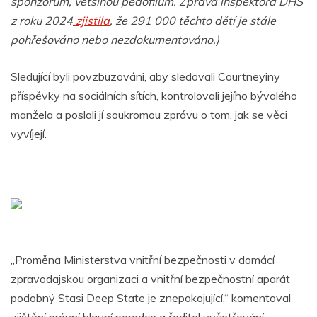
sponzorům, většinou pedofilům. Zpráva inspektora DHS
z roku 2024
zjistila
, že 291 000 těchto dětí je stále
pohřešováno nebo nezdokumentováno.)
Sledující byli povzbuzováni, aby sledovali Courtneyiny
příspěvky na sociálních sítích, kontrolovali jejího bývalého
manžela a poslali jí soukromou zprávu o tom, jak se věci
vyvíjejí.
„Proměna Ministerstva vnitřní bezpečnosti v domácí
zpravodajskou organizaci a vnitřní bezpečnostní aparát
podobný Stasi Deep State je znepokojující,“ komentoval