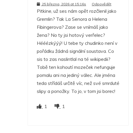
25 března, 2026 at 15:16s
Odpovědět
Pitkine, už ses nám opět rozčlenil jako
Gremlin? Tak La Senora a Helena
Fibingerova? Zase se vnímáš jako
žena? No ty jsi hotový verřelec?
Hééézkýýý! U tebe ty chudinko není v
pořádku žádná signální soustava. Co
sis to zas naslintlal na té wikipedii?
Tobě ten kohoutí mozeček nefunguje
pomalu ani na jediný válec. Ale jména
teda střídáš určitě víc, než své smrduté
slipy a ponožky. To jo, v tom jsi borec!
1
1