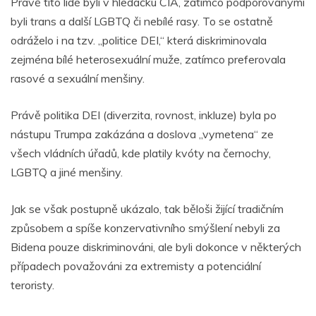
Právě tito lidé byli v hledáčku CIA, zatímco podporovanými
byli trans a další LGBTQ či nebílé rasy. To se ostatně
odráželo i na tzv. „politice DEI,“ která diskriminovala
zejména bílé heterosexuální muže, zatímco preferovala
rasové a sexuální menšiny.
Právě politika DEI (diverzita, rovnost, inkluze) byla po
nástupu Trumpa zakázána a doslova „vymetena“ ze
všech vládních úřadů, kde platily kvóty na černochy,
LGBTQ a jiné menšiny.
Jak se však postupně ukázalo, tak běloši žijící tradičním
způsobem a spíše konzervativního smýšlení nebyli za
Bidena pouze diskriminováni, ale byli dokonce v některých
případech považováni za extremisty a potenciální
teroristy.