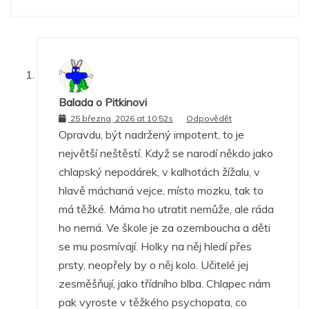
Balada o Pitkinovi
25 března, 2026 at 10:52s
Odpovědět
Opravdu, být nadržený impotent, to je
největší neštěstí. Když se narodí někdo jako
chlapský nepodárek, v kalhotách žížalu, v
hlavě máchaná vejce, místo mozku, tak to
má těžké. Máma ho utratit nemůže, ale ráda
ho nemá. Ve škole je za ozemboucha a děti
se mu posmívají. Holky na něj hledí přes
prsty, neopřely by o něj kolo. Učitelé jej
zesměšňují, jako třídního blba. Chlapec nám
pak vyroste v těžkého psychopata, co