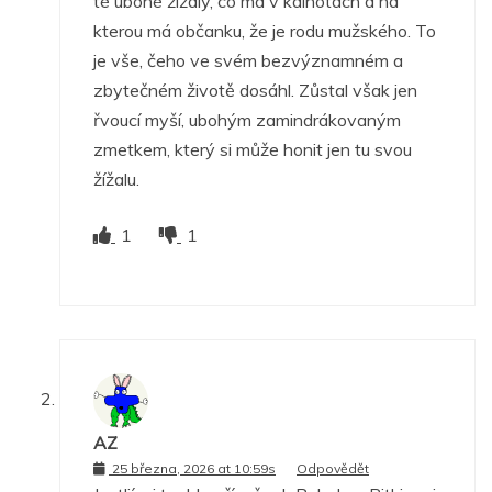
té ubohé žížaly, co má v kalhotách a na
kterou má občanku, že je rodu mužského. To
je vše, čeho ve svém bezvýznamném a
zbytečném životě dosáhl. Zůstal však jen
řvoucí myší, ubohým zamindrákovaným
zmetkem, který si může honit jen tu svou
žížalu.
1
1
AZ
25 března, 2026 at 10:59s
Odpovědět