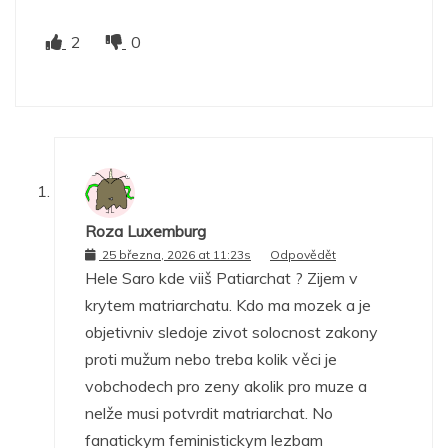
2
0
Roza Luxemburg
25 března, 2026 at 11:23s
Odpovědět
Hele Saro kde viiš Patiarchat ? Zijem v
krytem matriarchatu. Kdo ma mozek a je
objetivniv sledoje zivot solocnost zakony
proti mužum nebo treba kolik věci je
vobchodech pro zeny akolik pro muze a
nelže musi potvrdit matriarchat. No
fanatickym feministickym lezbam