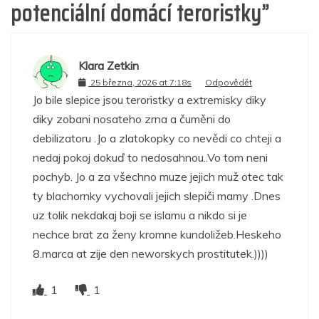
potenciální domácí teroristky
”
Klara Zetkin
25 března, 2026 at 7:18s
Odpovědět
Jo bile slepice jsou teroristky a extremisky diky
diky zobani nosateho zrna a čuměni do
debilizatoru .Jo a zlatokopky co nevědi co chteji a
nedaj pokoj dokuď to nedosahnou..Vo tom neni
pochyb. Jo a za všechno muze jejich muž otec tak
ty blachornky vychovali jejich slepiči mamy .Dnes
uz tolik nekdakaj boji se islamu a nikdo si je
nechce brat za ženy kromne kundoližeb.Heskeho
8.marca at zije den neworskych prostitutek.))))
1
1