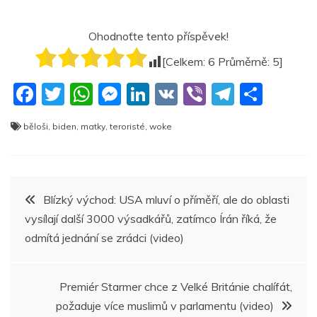
Ohodnoťte tento příspěvek!
[Celkem:
6
Průměrně:
5
]
F
T
W
M
Li
V
Vi
T
S
a
w
h
e
n
K
b
el
h
běloši
,
biden
,
matky
,
teroristé
,
woke
c
itt
at
ss
k
er
e
ar
e
er
s
e
e
gr
e
b
A
n
dI
a
Navigace
Blízký východ: USA mluví o příměří, ale do oblasti
o
p
g
n
m
vysílají další 3000 výsadkářů, zatímco Írán říká, že
pro
o
p
er
odmítá jednání se zrádci (video)
k
příspěvek
Premiér Starmer chce z Velké Británie chalífát,
požaduje více muslimů v parlamentu (video)