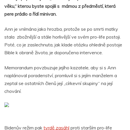
věku,“ kterou byste spojili s mámou z předměstí, která
pere prádlo a řídí minivan.
Ann je vnímána jako hrozba, protože se po smrti matky
stala zbožnější a stále horlivější ve svém pro-life postoji.
Poté, co je zaslechnuta, jak klade otázku ohledně postoje
Bible k obraně života, je doporučena intervence.
Memorandum povzbuzuje jejího kazatele, aby si s Ann
naplánoval poradenství, promluvil si s jejím manželem a
zeptal se ostatních členů její „církevní skupiny“ na její
chování.
Bidenův režim pak
tvrdě zasáhl
proti starším pro-life