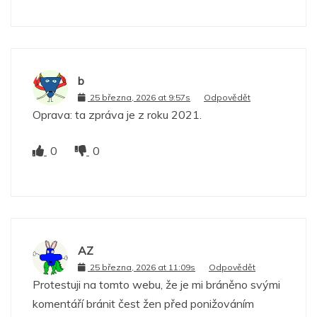
b
25 března, 2026 at 9:57s
Odpovědět
Oprava: ta zpráva je z roku 2021.
0
0
AZ
25 března, 2026 at 11:09s
Odpovědět
Protestuji na tomto webu, že je mi bráněno svými
komentáří bránit čest žen před ponižováním