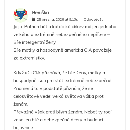
Beruška
25 března, 2026 at 9:13s
Odpovědět
Jo jo. Patriarchát a katolická církev má jen jednoho
velkého a extrémně nebezpečného nepřítele –
Bílé inteligentní ženy.
Bílé matky a hospodyně americká CIA považuje
za extremistky.
Když už i CIA přiznává, že bílé ženy, matky a
hospodyně jsou pro stát extrémně nebezpečné.
Znamená to v podstatě přiznání, že se
celosvětově vede: velká světová válka proti
ženám.
Převážně však proti bílým ženám. Neboť ty rodí
zase jen bílé a nebezpečné dcery a budoucí
bojovnice.