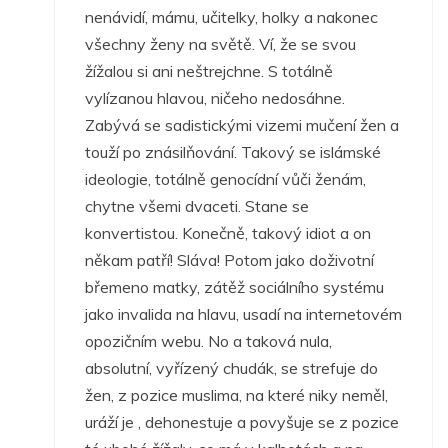
nenávidí, mámu, učitelky, holky a nakonec
všechny ženy na světě. Ví, že se svou
žížalou si ani neštrejchne. S totálně
vylízanou hlavou, ničeho nedosáhne.
Zabývá se sadistickými vizemi mučení žen a
touží po znásilňování. Takový se islámské
ideologie, totálně genocídní vůči ženám,
chytne všemi dvaceti. Stane se
konvertistou. Konečně, takový idiot a on
někam patří! Sláva! Potom jako doživotní
břemeno matky, zátěž sociálního systému
jako invalida na hlavu, usadí na internetovém
opozičním webu. No a taková nula,
absolutní, vyřízený chudák, se strefuje do
žen, z pozice muslima, na které niky neměl,
uráží je , dehonestuje a povyšuje se z pozice