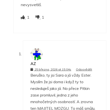
nevysvetliš.
1
1
AZ
25 března, 2026 at 15:04s
Odpovědět
Beruško, ty jsi Sara a já vždy Ester.
Myslím že jsi doma i když ty to
nesleduješ jako já. No přece Pitkin
zase promluvil, jedna z jeho
mnohočetných osobností. A zrovna
ten MAJITEL MOZGU. To máš smůlu,