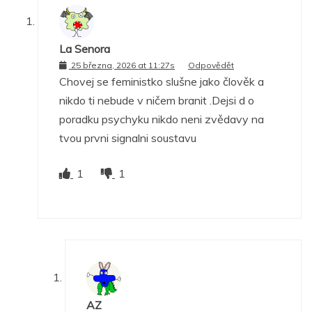
La Senora
25 března, 2026 at 11:27s
Odpovědět
Chovej se feministko slušne jako člověk a
nikdo ti nebude v ničem branit .Dejsi d o
poradku psychyku nikdo neni zvědavy na
tvou prvni signalni soustavu
1
1
AZ