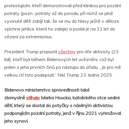
protestujícím, kteří demonstrovali před klinikou pro pozdní
potraty (pozn.: potraty až do porodu, při nichž se plně
vyvinuté dítě zabíjí tak, že se mu do hlavy ještě v děloze
vpíchne jehlice, která ho zabije) a poslal je na 11 let do
vězení za extremismus.
Prezident Trump propustil
všechny
pro-life aktivisty (23
lidí), kteří byli během Bidenových let uvězněni, což byl
jeden z jeho prvních činů po nástupu do úřadu. „Je pro mě
velkou ctí toto podepsat,“ řekl Trump 23. ledna 2025.
Bidenovo ministerstvo spravedlnosti také
zlomyslně
stíhalo
Marka Houcka, katolického otce sedmi
dětí, který se dostal do potyčky s násilným aktivistou
podporujícím pozdní potraty, jenž v říjnu 2021 vyhrožoval
jeho synovi.