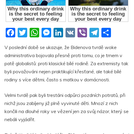
F
T
W
M
Li
V
Vi
T
S
a
w
h
e
n
K
b
el
h
V poslední době se ukazuje, že Bidenova tvrdě woke
c
itt
at
ss
k
er
e
ar
administrativa bojovala přesně proti tomu, co je trnem v
e
er
s
e
e
gr
e
patě globalistů: proti klasické bílé rodině. Za extremisty tak
b
A
n
dI
a
byli považováni nejen praktikující křesťané, ale také bílé
o
p
g
n
m
rodiny s více dětmi, často s matkou v domácnosti.
o
p
er
Velmi tvrdě pak byli trestáni odpůrci pozdních potratů, při
k
nichž jsou zabíjeny již plně vyvinuté děti. Mnozí z nich
končili na dlouhé roky ve vězení jen za svůj názor, který se
nebáli vyjádřit.