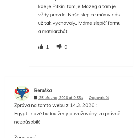
kde je Pitkin, tam je Mozeg a tam je
vždy pravda. Naše slepice mámy nás
už tak vychovaly.. Máme slepíčí farmu
a matriarchát.
1
0
Beruška
25 března, 2026 at 9:55s
Odpovědět
Zpráva na tomto webu z 14.3. 2026 :
Egypt : nově budou ženy považovány za právně
nezpůsobilé.
Ženy mají :