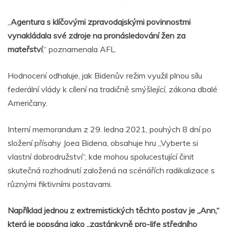
„
Agentura s klíčovými zpravodajskými povinnostmi
vynakládala své zdroje na pronásledování žen za
mateřství
,“ poznamenala AFL.
Hodnocení odhaluje, jak Bidenův režim využil plnou sílu
federální vlády k cílení na tradičně smýšlející, zákona dbalé
Američany.
Interní memorandum z 29. ledna 2021, pouhých 8 dní po
složení přísahy Joea Bidena, obsahuje hru „Vyberte si
vlastní dobrodružství“, kde mohou spolucestující činit
skutečná rozhodnutí založená na scénářích radikalizace s
různými fiktivními postavami.
Například jednou z extremistických těchto postav je „Ann,“
která je popsána jako „zastánkyně pro-life středního