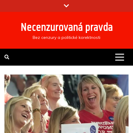
Skip
to
content
Necenzurovaná pravda
Bez cenzury a politické korektnosti