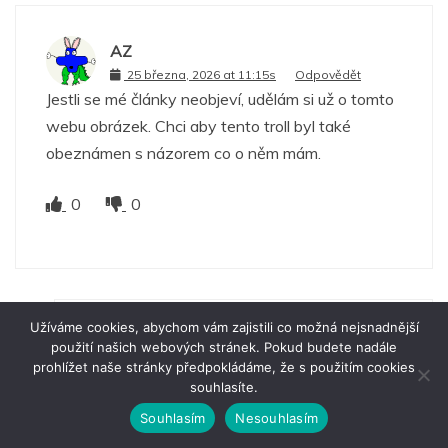
AZ
25 března, 2026 at 11:15s
Odpovědět
Jestli se mé články neobjeví, udělám si už o tomto
webu obrázek. Chci aby tento troll byl také
obeznámen s názorem co o něm mám.
0
0
Užíváme cookies, abychom vám zajistili co možná nejsnadnější
použití našich webových stránek. Pokud budete nadále
prohlížet naše stránky předpokládáme, že s použitím cookies
souhlasíte.
Helena Fibingerova
25 března, 2026 at 11:29s
Odpovědět
Souhlasím
Nesouhlasím
Pro trola kazdej troll .