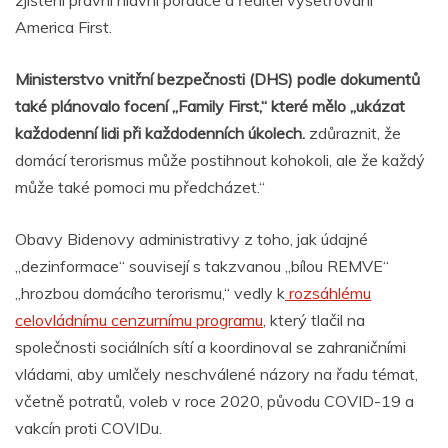
zjištění právní hlavní poradce a ředitel vyšetřování
America First.
Ministerstvo vnitřní bezpečnosti (DHS) podle dokumentů
také plánovalo focení „Family First,“ které mělo „ukázat
každodenní lidi při každodenních úkolech.
zdůraznit, že
domácí terorismus může postihnout kohokoli, ale že každý
může také pomoci mu předcházet.“
Obavy Bidenovy administrativy z toho, jak údajné
„dezinformace“ souvisejí s takzvanou „bílou REMVE“
„hrozbou domácího terorismu,“ vedly k
rozsáhlému
celovládnímu cenzurnímu programu
, který tlačil na
společnosti sociálních sítí a koordinoval se zahraničními
vládami, aby umlčely neschválené názory na řadu témat,
včetně potratů, voleb v roce 2020, původu COVID-19 a
vakcín proti COVIDu.