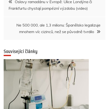
Oslavy ramadánu v Evropě: Ulice Londýna či
o
p
g
n
m
Frankfurtu chystají pompézní výzdobu (video)
pro
o
p
er
k
příspěvek
Ne 500 000, ale 1,3 milionu: Španělsko legalizuje
mnohem víc cizinců, než se původně tvrdilo
Související články