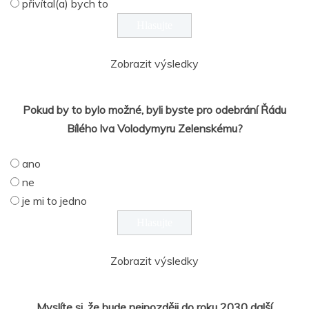
přivítal(a) bych to
Zobrazit výsledky
Pokud by to bylo možné, byli byste pro odebrání Řádu
Bílého lva Volodymyru Zelenskému?
ano
ne
je mi to jedno
Zobrazit výsledky
Myslíte si, že bude nejpozději do roku 2030 další