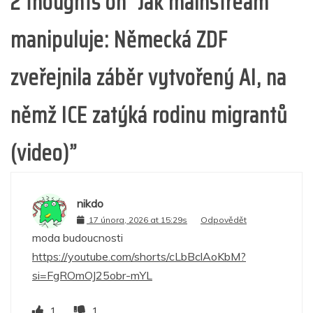
2 thoughts on “
Jak mainstream
manipuluje: Německá ZDF
zveřejnila záběr vytvořený AI, na
němž ICE zatýká rodinu migrantů
(video)
”
nikdo
17 února, 2026 at 15:29s
Odpovědět
moda budoucnosti
https://youtube.com/shorts/cLbBclAoKbM?
si=FgROmOJ25obr-mYL
1
1