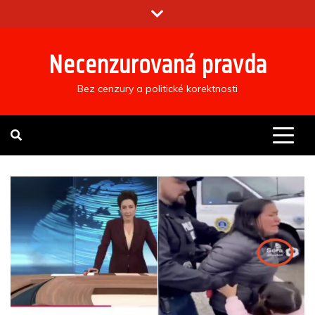
Skip
to
content
Necenzurovaná pravda
Bez cenzury a politické korektnosti