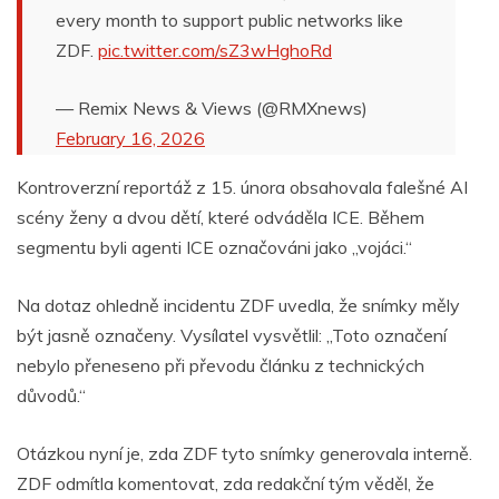
every month to support public networks like
ZDF.
pic.twitter.com/sZ3wHghoRd
— Remix News & Views (@RMXnews)
February 16, 2026
Kontroverzní reportáž z 15. února obsahovala falešné AI
scény ženy a dvou dětí, které odváděla ICE. Během
segmentu byli agenti ICE označováni jako „vojáci.“
Na dotaz ohledně incidentu ZDF uvedla, že snímky měly
být jasně označeny. Vysílatel vysvětlil: „Toto označení
nebylo přeneseno při převodu článku z technických
důvodů.“
Otázkou nyní je, zda ZDF tyto snímky generovala interně.
ZDF odmítla komentovat, zda redakční tým věděl, že