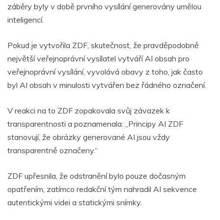
záběry byly v době prvního vysílání generovány umělou
inteligencí.
Pokud je vytvořila ZDF, skutečnost, že pravděpodobně
největší veřejnoprávní vysílatel vytváří AI obsah pro
veřejnoprávní vysílání, vyvolává obavy z toho, jak často
byl AI obsah v minulosti vytvářen bez řádného označení.
V reakci na to ZDF zopakovala svůj závazek k
transparentnosti a poznamenala: „Principy AI ZDF
stanovují, že obrázky generované AI jsou vždy
transparentně označeny.“
ZDF upřesnila, že odstranění bylo pouze dočasným
opatřením, zatímco redakční tým nahradil AI sekvence
autentickými videi a statickými snímky.