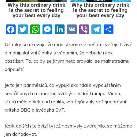
F
T
W
M
Li
V
Vi
T
S
a
w
h
e
n
K
b
el
h
Už roky se ukazuje, že mainstream se neštítí zveřejnit lživé
c
itt
at
ss
k
er
e
ar
a manipulativní články s vědomím, že nebude nijak
e
er
s
e
e
gr
e
postižen. To, co by se jiným netolerovalo, se mainstreamu
b
A
n
dI
a
odpouští.
o
p
g
n
m
Je to jen pár měsíců, co vypukl skandál s vypouštěním
o
p
er
sestříhaných a zmanipulovaných videí Trumpa. Videa,
k
která měla daleko od reality, zveřejňovaly veřejnoprávní
britská BBC a švédská SvT.
Kolik dalších televizí tytéž nesmysly zveřejnilo, se můžeme
jen dohadovat.