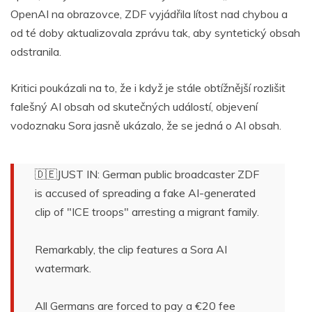
OpenAI na obrazovce, ZDF vyjádřila lítost nad chybou a
od té doby aktualizovala zprávu tak, aby syntetický obsah
odstranila.
Kritici poukázali na to, že i když je stále obtížnější rozlišit
falešný AI obsah od skutečných událostí, objevení
vodoznaku Sora jasně ukázalo, že se jedná o AI obsah.
🇩🇪JUST IN: German public broadcaster ZDF
is accused of spreading a fake AI-generated
clip of "ICE troops" arresting a migrant family.
Remarkably, the clip features a Sora AI
watermark.
All Germans are forced to pay a €20 fee