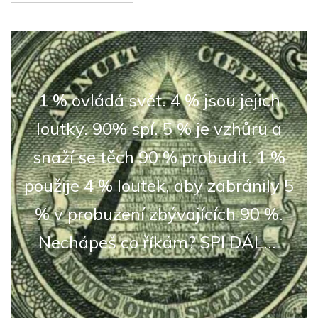
1 % ovládá svět. 4 % jsou jejich
loutky. 90% spí. 5 % je vzhůru a
snaží se těch 90 % probudit. 1 %
použije 4 % loutek, aby zabránily 5
% v probuzení zbývajících 90 %.
Nechápeš co říkám? SPI DÁL...