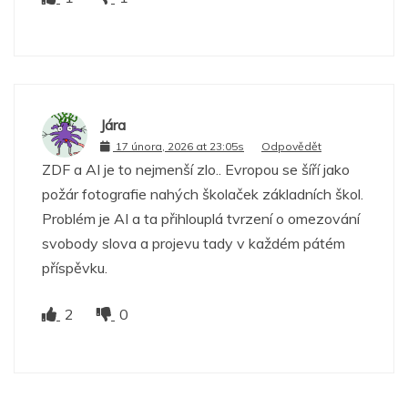
Jára
17 února, 2026 at 23:05s
Odpovědět
ZDF a AI je to nejmenší zlo.. Evropou se šíří jako
požár fotografie nahých školaček základních škol.
Problém je AI a ta přihlouplá tvrzení o omezování
svobody slova a projevu tady v každém pátém
příspěvku.
2
0