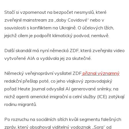
Stačí si vzpomenout na bezpočet nesmyslů, které
zveřejnil mainstream za „doby Covidové“ nebo v
souvislosti s konfliktem na Ukrajině. O účelových lžích,
jejichž cílem je podpořit klimatický podvod, nemluvě.
Další skandál má nyní německá ZDF, která zveřejnila video
vytvořené AIA a vydávala jej za skutečné.
Německý veřejnoprávní vysílatel ZDF
přiznal významný
redakční přešlap poté, co jeho vlajkový zpravodajský
pořad Heute Journal odvysílal AI generované snímky, na
nichž agenti americké imigrační a celní služby (ICE) zatýkají
rodinu migrantů.
Po rozruchu na sociálních sítích kvůli segmentu falešných
zpráv, který obsahoval viditelný vodoznak „Sora“ od