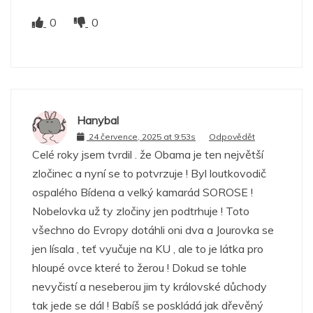
0
0
Hanybal
24 července, 2025 at 9:53s
Odpovědět
Celé roky jsem tvrdil . že Obama je ten největší
zločinec a nyní se to potvrzuje ! Byl loutkovodič
ospalého Bídena a velký kamarád SOROSE !
Nobelovka už ty zločiny jen podtrhuje ! Toto
všechno do Evropy dotáhli oni dva a Jourovka se
jen lísala , teť vyučuje na KU , ale to je látka pro
hloupé ovce které to žerou ! Dokud se tohle
nevyčistí a neseberou jim ty královské důchody
tak jede se dál ! Babíš se poskládá jak dřevěný