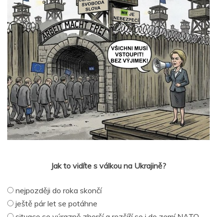
Jak to vidíte s válkou na Ukrajině?
nejpozději do roka skončí
ještě pár let se potáhne
situace se výrazně zhorší a rozšíří se i do zemí NATO