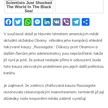
F
T
W
M
Li
V
Vi
T
S
a
w
h
e
n
K
b
el
h
V současné době je hlavním tématem amerických médií
c
itt
at
ss
k
er
e
ar
aktuální obžaloba Obamy několika jeho kumpánů ohledně
e
er
s
e
e
gr
e
takzvané kauzy „Russiagate.“ Důkazy proti Obamovi a
b
A
n
dI
a
dalším členům jeho administrativy jsou neprůstřelné, takže
o
p
g
n
m
již nyní je jisté, že pokud nedojde přímo k odsouzení, bude
o
p
er
tato kauza obrovským problémem pro jejich další politickou
kariéru.
k
Je zajímavé, že zatímco zfalšovaná kauza Russiagate
rezonovala celoevropským mainstreamem, tentokrát již její
důsledky naše korporátní média zdárně vymlčují.