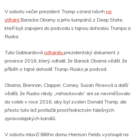
V sobotu večer prezident Trump vznesl návrh
na
stíhání
Baracka Obamy a jeho kumpánů z Deep State,
kteří byli zapojeni do podvodu s tajnou dohodou Trumpa a
Ruska.
Tulsi Gabbardová
odtajnila
prezidentský dokument z
prosince 2016, který odhalil, že Barack Obama věděl, že
příběh o tajné dohodě Trump-Rusko je podvod.
Obama, Brennan, Clapper, Comey, Susan Riceová a další
věděli, že Rusko nikdy „nehackovalo“ ani se nevměšovalo
do voleb v roce 2016, aby byl zvolen Donald Trump, ale
přesto tuto lež protlačili prostřednictvím falešných
zpravodajských kanálů.
V sobotu mluvčí Bílého domu Harrison Fields vystoupil na