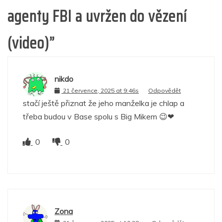
agenty FBI a uvržen do vězení
(video)
”
nikdo
21 července, 2025 at 9:46s
Odpovědět
stačí ještě přiznat že jeho manželka je chlap a
třeba budou v Base spolu s Big Mikem 😉❤
0
0
Zona