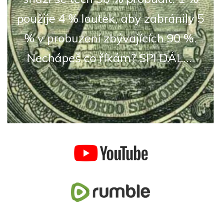
použije 4 % loutek, aby zabránily 5
% v probuzení zbývajících 90 %.
Nechápeš co říkám? SPI DÁL...