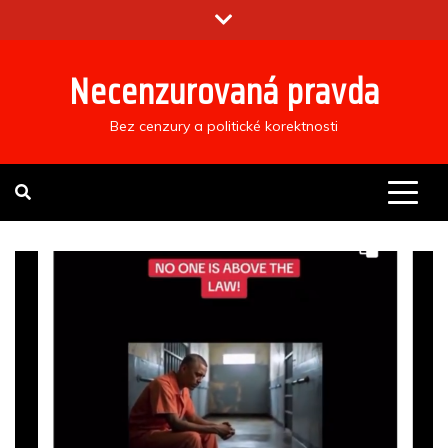
Skip
to
content
Necenzurovaná pravda
Bez cenzury a politické korektnosti