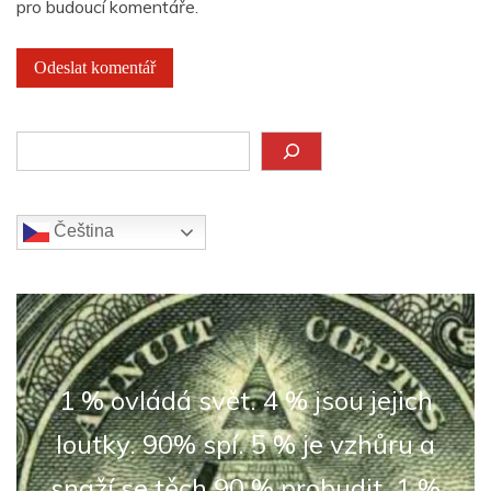
pro budoucí komentáře.
Hledat
Čeština‎
1 % ovládá svět. 4 % jsou jejich
loutky. 90% spí. 5 % je vzhůru a
snaží se těch 90 % probudit. 1 %