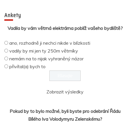
Ankety
Vadila by vám větrná elektrárna poblíž vašeho bydliště?
ano, rozhodně ji nechci nikde v blízkosti
vadily by mi jen ty 250m větrníky
nemám na to nijak vyhraněný názor
přivítal(a) bych to
Zobrazit výsledky
Pokud by to bylo možné, byli byste pro odebrání Řádu
Bílého lva Volodymyru Zelenskému?