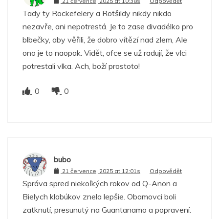
21 července, 2025 at 10:38s
Odpovědět
Tady ty Rockefelery a Rotšildy nikdy nikdo
nezavře, ani nepotrestá. Je to zase divadélko pro
blbečky, aby věřili, že dobro vítězí nad zlem, Ale
ono je to naopak. Vidět, ofce se už radují, že vlci
potrestali vlka. Ach, boží prostoto!
0
0
bubo
21 července, 2025 at 12:01s
Odpovědět
Správa spred niekoľkých rokov od Q-Anon a
Bielych klobúkov znela lepšie. Obamovci boli
zatknutí, presunutý na Guantanamo a popravení.