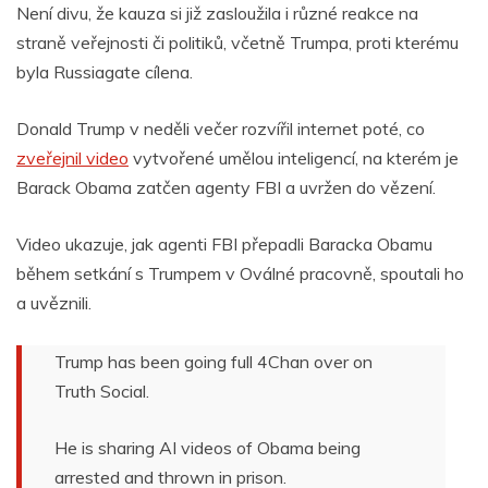
Není divu, že kauza si již zasloužila i různé reakce na
straně veřejnosti či politiků, včetně Trumpa, proti kterému
byla Russiagate cílena.
Donald Trump v neděli večer rozvířil internet poté, co
zveřejnil video
vytvořené umělou inteligencí, na kterém je
Barack Obama zatčen agenty FBI a uvržen do vězení.
Video ukazuje, jak agenti FBI přepadli Baracka Obamu
během setkání s Trumpem v Oválné pracovně, spoutali ho
a uvěznili.
Trump has been going full 4Chan over on
Truth Social.
He is sharing AI videos of Obama being
arrested and thrown in prison.