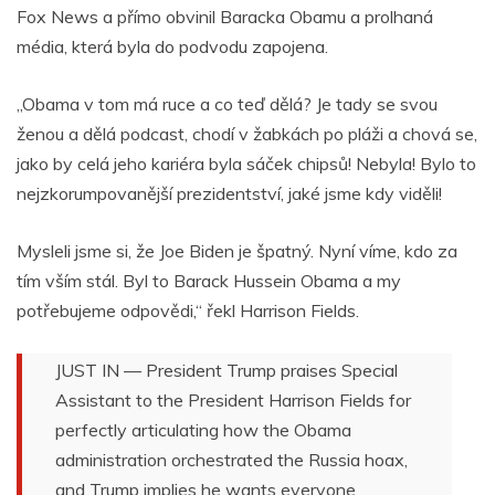
Fox News a přímo obvinil Baracka Obamu a prolhaná
média, která byla do podvodu zapojena.
„Obama v tom má ruce a co teď dělá? Je tady se svou
ženou a dělá podcast, chodí v žabkách po pláži a chová se,
jako by celá jeho kariéra byla sáček chipsů! Nebyla! Bylo to
nejzkorumpovanější prezidentství, jaké jsme kdy viděli!
Mysleli jsme si, že Joe Biden je špatný. Nyní víme, kdo za
tím vším stál. Byl to Barack Hussein Obama a my
potřebujeme odpovědi,“ řekl Harrison Fields.
JUST IN — President Trump praises Special
Assistant to the President Harrison Fields for
perfectly articulating how the Obama
administration orchestrated the Russia hoax,
and Trump implies he wants everyone