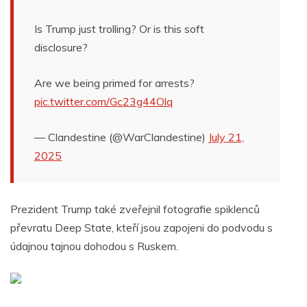
Is Trump just trolling? Or is this soft
disclosure?
Are we being primed for arrests?
pic.twitter.com/Gc23g44Olq
— Clandestine (@WarClandestine)
July 21,
2025
Prezident Trump také zveřejnil fotografie spiklenců
převratu Deep State, kteří jsou zapojeni do podvodu s
údajnou tajnou dohodou s Ruskem.