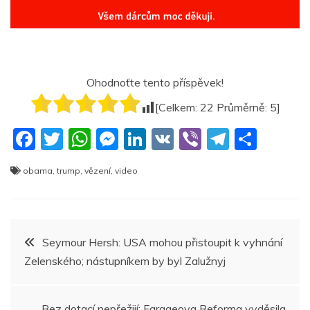
Ohodnoťte tento příspěvek!
[Celkem:
22
Průměrně:
5
]
F
T
W
M
Li
V
Vi
T
S
a
w
h
e
n
K
b
el
h
obama
,
trump
,
vězení
,
video
c
itt
at
ss
k
er
e
ar
e
er
s
e
e
gr
e
b
A
n
dI
a
Navigace
Seymour Hersh: USA mohou přistoupit k vyhnání
o
p
g
n
m
Zelenského; nástupníkem by byl Zalužnyj
pro
o
p
er
k
Bez dotací nepřežijí: Farageova Reforma vyděsila