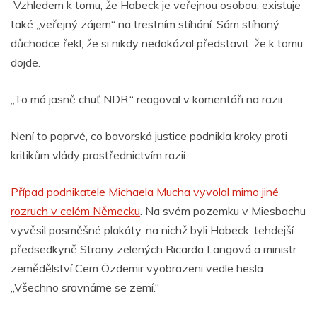
Vzhledem k tomu, že Habeck je veřejnou osobou, existuje
také „veřejný zájem“ na trestním stíhání. Sám stíhaný
důchodce řekl, že si nikdy nedokázal představit, že k tomu
dojde.
„To má jasně chuť NDR,“ reagoval v komentáři na razii.
Není to poprvé, co bavorská justice podnikla kroky proti
kritikům vlády prostřednictvím razií.
Případ podnikatele Michaela Mucha vyvolal mimo jiné
rozruch v celém Německu
. Na svém pozemku v Miesbachu
vyvěsil posměšné plakáty, na nichž byli Habeck, tehdejší
předsedkyně Strany zelených Ricarda Langová a ministr
zemědělství Cem Özdemir vyobrazeni vedle hesla
„Všechno srovnáme se zemí.“