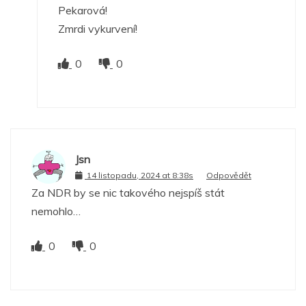
Pekarová!
Zmrdi vykurvení!
0
0
Jsn
14 listopadu, 2024 at 8:38s
Odpovědět
Za NDR by se nic takového nejspíš stát
nemohlo…
0
0