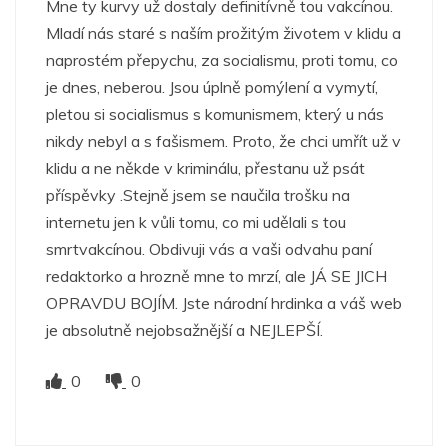
Mne ty kurvy už dostaly definitívně tou vakcínou.
Mladí nás staré s naším prožitým životem v klidu a
naprostém přepychu, za socialismu, proti tomu, co
je dnes, neberou. Jsou úplně pomýlení a vymytí,
pletou si socialismus s komunismem, který u nás
nikdy nebyl a s fašismem. Proto, že chci umřít už v
klidu a ne někde v kriminálu, přestanu už psát
příspěvky .Stejně jsem se naučila trošku na
internetu jen k vůli tomu, co mi udělali s tou
smrtvakcínou. Obdivuji vás a vaši odvahu paní
redaktorko a hrozně mne to mrzí, ale JÁ SE JICH
OPRAVDU BOJÍM. Jste národní hrdinka a váš web
je absolutně nejobsažnější a NEJLEPŠÍ.
0
0