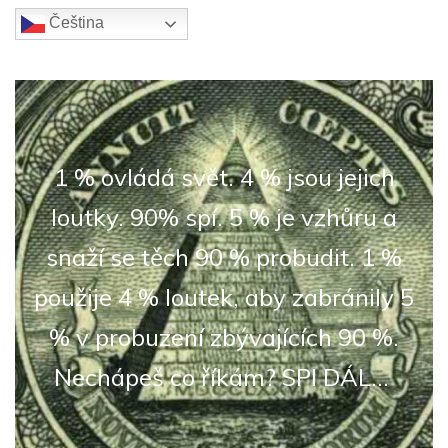
Čeština‎
1 % ovládá svět. 4 % jsou jejich
loutky. 90% spí. 5 % je vzhůru a
snaží se těch 90 % probudit. 1 %
použije 4 % loutek, aby zabránily 5
% v probuzení zbývajících 90 %.
Nechápeš co říkám? SPI DÁL...