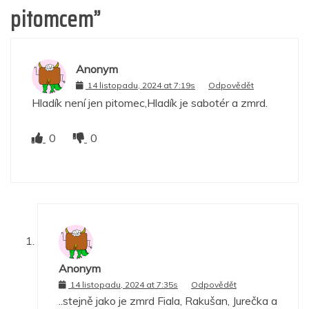
pitomcem
”
Anonym
14 listopadu, 2024 at 7:19s
Odpovědět
Hladík není jen pitomec,Hladík je sabotér a zmrd.
0
0
Anonym
14 listopadu, 2024 at 7:35s
Odpovědět
..stejně jako je zmrd Fiala, Rakušan, Jurečka a