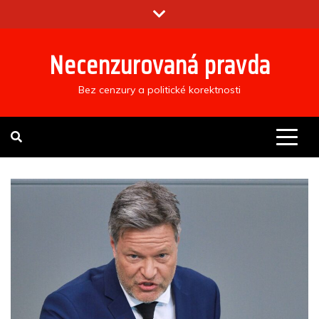
Skip
to
content
Necenzurovaná pravda
Bez cenzury a politické korektnosti