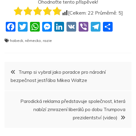
Ohodnoťte tento příspěvek!
[Celkem:
22
Průměrně:
5
]
F
T
W
M
Li
V
Vi
T
S
a
w
h
e
n
K
b
el
h
habeck
,
německo
,
razie
c
itt
at
ss
k
er
e
ar
e
er
s
e
e
gr
e
b
A
n
dI
a
Navigace
Trump si vybral jako poradce pro národní
o
p
g
n
m
bezpečnost jestřába Mikea Waltze
pro
o
p
er
k
příspěvek
Parodická reklama představuje společnost, která
nabízí zmrazení liberálů po dobu Trumpova
prezidentství (video)