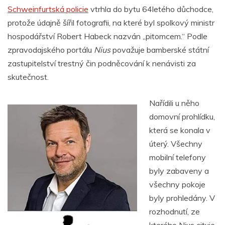
Schweinfurtská policie
vtrhla do bytu 64letého důchodce,
protože údajně šířil fotografii, na které byl spolkový ministr
hospodářství Robert Habeck nazván „pitomcem.“ Podle
zpravodajského portálu
Nius
považuje bamberské státní
zastupitelství trestný čin podněcování k nenávisti za
skutečnost.
Nařídili u něho
domovní prohlídku,
která se konala v
úterý. Všechny
mobilní telefony
byly zabaveny a
všechny pokoje
byly prohledány. V
rozhodnutí, ze
kterého Nius cituje,