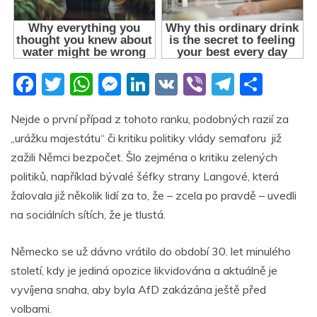
F
T
W
M
Li
V
Vi
T
S
a
w
h
e
n
K
b
el
h
Nejde o první případ z tohoto ranku, podobných razií za
c
itt
at
ss
k
er
e
ar
„urážku majestátu“ či kritiku politiky vlády semaforu již
e
er
s
e
e
gr
e
zažili Němci bezpočet. Šlo zejména o kritiku zelených
b
A
n
dI
a
politiků, například bývalé šéfky strany Langové, která
o
p
g
n
m
žalovala již několik lidí za to, že – zcela po pravdě – uvedli
o
p
er
na sociálních sítích, že je tlustá.
k
Německo se už dávno vrátilo do období 30. let minulého
století, kdy je jediná opozice likvidována a aktuálně je
vyvíjena snaha, aby byla AfD zakázána ještě před
volbami.