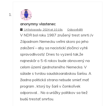
anonymny vlastenec
14 listopadu, 2024 at 10:18s
Odpovědět
V NDR bol roku 1987 zrušený trest smrti /v
Západnom Nemecku veľmi skoro po jeho
založení – aby sa nacistickí zločinci vyhli
spravodlivosti/. Dnes to vyzerá tak,že
najneskôr o 5-6 rokov bude obnovený na
celom území zjednoteného Nemecka. V
súlade s tvrdou saudskoarabskou šaríou. A
žiadna politická strana nebude smieť mať
program , ktorý by šaríi v čomkoľvek
odporoval… No a urážky politikov sa tiež
budú trestať smrťou.