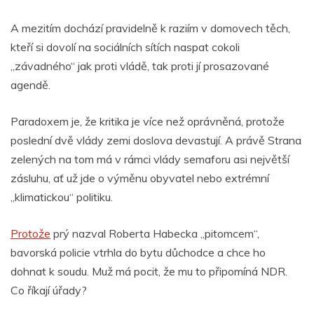
A mezitím dochází pravidelně k raziím v domovech těch,
kteří si dovolí na sociálních sítích naspat cokoli
„závadného“ jak proti vládě, tak proti jí prosazované
agendě.
Paradoxem je, že kritika je více než oprávněná, protože
poslední dvě vlády zemi doslova devastují. A právě Strana
zelených na tom má v rámci vlády semaforu asi největší
zásluhu, ať už jde o výměnu obyvatel nebo extrémní
„klimatickou“ politiku.
Protože
prý nazval Roberta Habecka „pitomcem“,
bavorská policie vtrhla do bytu důchodce a chce ho
dohnat k soudu. Muž má pocit, že mu to připomíná NDR.
Co říkají úřady?