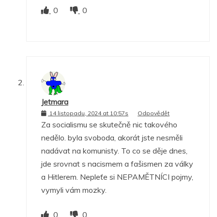
0
0
Jetmara
14 listopadu, 2024 at 10:57s
Odpovědět
Za socialismu se skutečně nic takového
nedělo. byla svoboda, akorát jste nesměli
nadávat na komunisty. To co se děje dnes,
jde srovnat s nacismem a fašismen za války
a Hitlerem. Nepleťe si NEPAMĚTNÍCI pojmy,
vymyli vám mozky.
0
0