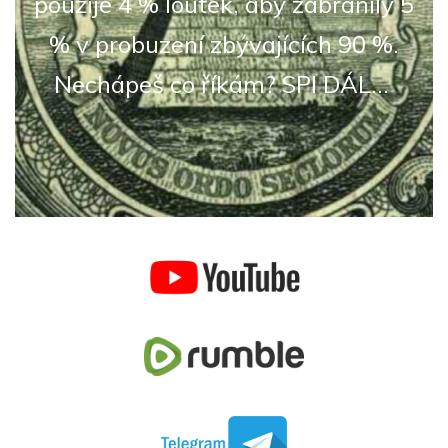
použije 4 % loutek, aby zabránily 5
% v probuzení zbývajících 90 %.
Nechápeš co říkám? SPI DÁL...