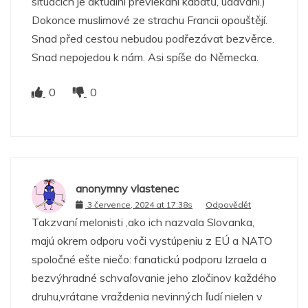
situacích je aktuální převlékání kabátů, udávání.)
Dokonce muslimové ze strachu Francii opouštějí.
Snad před cestou nebudou podřezávat bezvěrce.
Snad nepojedou k nám. Asi spíše do Německa.
0
0
anonymny vlastenec
3 července, 2024 at 17:38s
Odpovědět
Takzvaní melonisti ,ako ich nazvala Slovanka,
majú okrem odporu voči vystúpeniu z EÚ a NATO
spoločné ešte niečo: fanatickú podporu Izraela a
bezvýhradné schvaľovanie jeho zločinov každého
druhu,vrátane vraždenia nevinných ľudí nielen v