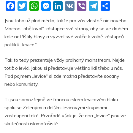
F
T
W
M
Li
V
Vi
T
S
a
w
h
e
n
K
b
el
h
Jsou toho už plná média, takže pro vás vlastně nic nového:
c
itt
at
ss
k
er
e
ar
Macron „obětoval“ zástupce své strany, aby se ve druhém
e
er
s
e
e
gr
e
kole netříštily hlasy a vyzval své voliče k volbě zástupců
b
A
n
dI
a
politiků „levice.“
o
p
g
n
m
Tak to tedy prezentuje vždy prolhaný mainstream. Nejde
o
p
er
totiž o levici, jakou si představuje většina lidí třeba u nás.
k
Pod pojmem „levice“ si zde možná představíte socany
nebo komunisty.
Ti jsou samozřejmě ve francouzském levicovém bloku
spolu se Zelenými a dalšími levicovými skupinami
zastoupeni také. Prvořadé však je, že ona „levice“ jsou ve
skutečnosti islamofašisté.