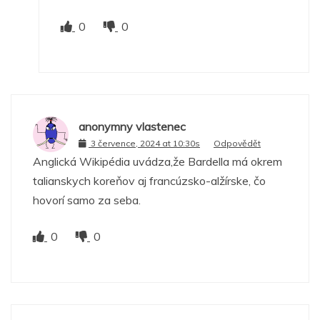
0
0
anonymny vlastenec
3 července, 2024 at 10:30s
Odpovědět
Anglická Wikipédia uvádza,že Bardella má okrem
talianskych koreňov aj francúzsko-alžírske, čo
hovorí samo za seba.
0
0