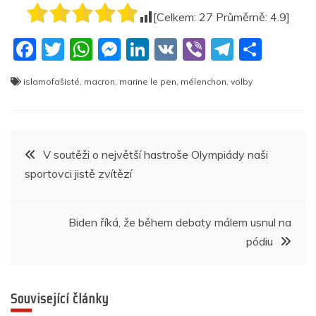
[Celkem:
27
Průměrně:
4.9
]
F
T
W
M
Li
V
Vi
T
S
a
w
h
e
n
K
b
el
h
islamofašisté
,
macron
,
marine le pen
,
mélenchon
,
volby
c
itt
at
ss
k
er
e
ar
e
er
s
e
e
gr
e
b
A
n
dI
a
Navigace
V soutěži o největší hastroše Olympiády naši
o
p
g
n
m
sportovci jistě zvítězí
pro
o
p
er
k
příspěvek
Biden říká, že během debaty málem usnul na
pódiu
Související články