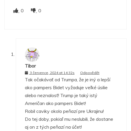
0
0
Tibor
3 července, 2024 at 14:32s
Odpovědět
Tak očakávať od Trumpa, že je iný a lepší
ako pampers Bidet vyžaduje veľké úsilie
alebo neznalosť! Trump je taký istý
Američan ako pampers Bidet!
Robil caviky okolo peňazí pre Ukrajinu!
Do tej doby, pokiaľ mu neslubili, že dostane
aj on z tých peňazí na účet!