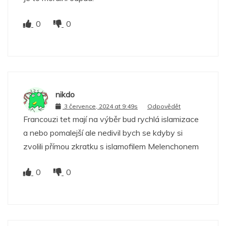
0
0
nikdo
3 července, 2024 at 9:49s
Odpovědět
Francouzi tet mají na výběr bud rychlá islamizace
a nebo pomalejší ale nedivil bych se kdyby si
zvolili přímou zkratku s islamofilem Melenchonem
0
0