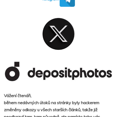
Vážení čtenáři,
během nedávných útoků na stránky byly hackerem
změněny odkazy u všech starších článků, takže již
neodkazují tam, kam původně, ale namísto toho vás