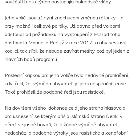
součástí tento týden nastupující holandské vlády.
Jeho voliči jsou už nyní znechuceni změnou rétoriky – a
brzy možná i celkové politiky. Už dávno před volbami
odstoupil od požadavku na vystoupení z EU (od toho
dostoupila Marine le Pen již v roce 2017) a aby sestavil
koalici, tak slíbil, že nebude zavírat mešity, což byl jeden z
hlavních bodů programu.
Poslední kapkou pro jeho voliče bylo nedávné prohlášení,
kdy řekl, že „výměna obyvatel“ je jen konspirační teorie.
Také prohlásil, že podobné řeči jsou rasistické.
Na dovršení všeho dokonce celá jeho strana hlasovala
pro usnesení, se kterým přišla islámská strana Denk, v
němž se jasně hovoří, že k žádné výměně obyvatel
nedochází a podobné výroky jsou rasistické a xenofobní.