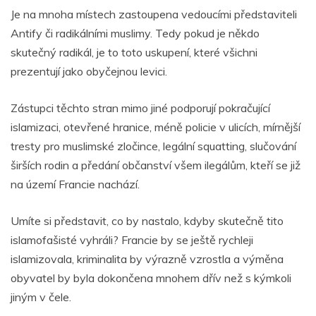
Je na mnoha místech zastoupena vedoucími představiteli
Antify či radikálními muslimy. Tedy pokud je někdo
skutečný radikál, je to toto uskupení, které všichni
prezentují jako obyčejnou levici.
Zástupci těchto stran mimo jiné podporují pokračující
islamizaci, otevřené hranice, méně policie v ulicích, mírnější
tresty pro muslimské zločince, legální squatting, slučování
širších rodin a předání občanství všem ilegálům, kteří se již
na území Francie nachází.
Umíte si představit, co by nastalo, kdyby skutečně tito
islamofašisté vyhráli? Francie by se ještě rychleji
islamizovala, kriminalita by výrazně vzrostla a výměna
obyvatel by byla dokončena mnohem dřív než s kýmkoli
jiným v čele.