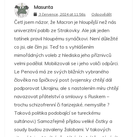
Masunta
3 července, 2024 at 11:56s
Odpovědět
Četl jsem názor, že Macron je hloupější než nás
univerzitní pablb ze Strakovky. Ale jak jeden
tatínek pravil hloupému synáčkovi: Není důležité
co jsi, ale čím jsi. Teď to s vyhlášením
mimořádných voleb z hlediska jeho příznivců
velmi podělal. Mobilizovali se i jeho voliči odpůrci.
Le Penová má ze svých bližních vybraného
člověka na špičkový post (vojensky chtějí dál
podporovat Ukrajinu, ale s nastolením míru chtějí
navazovat přátelství a smlouvy s Ruskem –
trochu schizofrenní či farizejské, nemyslíte ?
Taková politika podobající se tureckému
sultánovi.) Samozřejmě přijdou veliké čistky a
soudy budou zavaleny žalobami. V takových