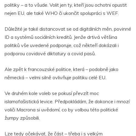
politiky – a to všude. Volit jen ty, kteří jsou ochotni opustit
nejen EU, ale také WHO či ukončit spolupráci s WEF.
Důležité je také distancovat se od digitálních měn, povinné
ID a systémů sociálních kreditů. Jenže drtivá většina
politiků vše uvedené podporuje, což někteří dokázali i
podporou covidové diktatury a covid pasů.
Ale zpět k francouzské politice, která – podobně jako
německá – velmi silně ovlivňuje politiku celé EU.
Ve druhém kole voleb se pokusí převzít moc
islamofašistická levice. Předpokládám, že dokonce i mnozí
voliči Macrona si uvědomí, co by volbou této politické
žumpy způsobili.
Lze tedy očekávat, že část – třeba i s velkým