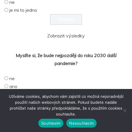
ne
je mi to jedno
Zobrazit výsledky
Myslíte si, že bude nejpozději do roku 2030 další
pandemie?
ne
ano
nemám na to názor
Užíváme cookies, abychom vám zajistili co možná nejsnadnější
použití našich webových stránek. Pokud budete nadále
prohlížet naše stránky předpokládáme, že s použitím cookies
souhlasíte.
Zobrazit výsledky
Souhlasím
Nesouhlasím