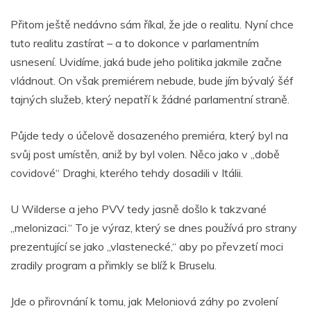
Přitom ještě nedávno sám říkal, že jde o realitu. Nyní chce
tuto realitu zastírat – a to dokonce v parlamentním
usnesení. Uvidíme, jaká bude jeho politika jakmile začne
vládnout. On však premiérem nebude, bude jím bývalý šéf
tajných služeb, který nepatří k žádné parlamentní straně.
Půjde tedy o účelově dosazeného premiéra, který byl na
svůj post umístěn, aniž by byl volen. Něco jako v „době
covidové“ Draghi, kterého tehdy dosadili v Itálii.
U Wilderse a jeho PVV tedy jasně došlo k takzvané
„melonizaci.“ To je výraz, který se dnes používá pro strany
prezentující se jako „vlastenecké,“ aby po převzetí moci
zradily program a přimkly se blíž k Bruselu.
Jde o přirovnání k tomu, jak Meloniová záhy po zvolení