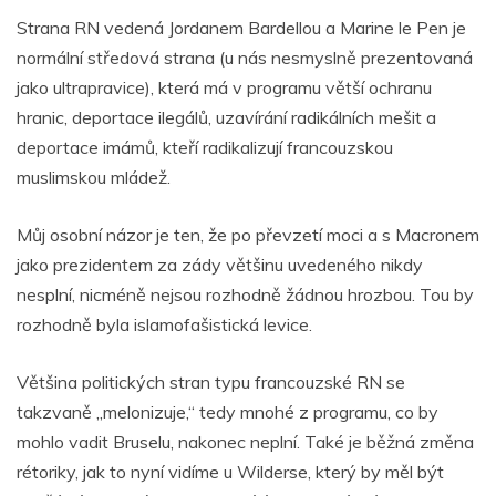
Strana RN vedená Jordanem Bardellou a Marine le Pen je
normální středová strana (u nás nesmyslně prezentovaná
jako ultrapravice), která má v programu větší ochranu
hranic, deportace ilegálů, uzavírání radikálních mešit a
deportace imámů, kteří radikalizují francouzskou
muslimskou mládež.
Můj osobní názor je ten, že po převzetí moci a s Macronem
jako prezidentem za zády většinu uvedeného nikdy
nesplní, nicméně nejsou rozhodně žádnou hrozbou. Tou by
rozhodně byla islamofašistická levice.
Většina politických stran typu francouzské RN se
takzvaně „melonizuje,“ tedy mnohé z programu, co by
mohlo vadit Bruselu, nakonec neplní. Také je běžná změna
rétoriky, jak to nyní vidíme u Wilderse, který by měl být