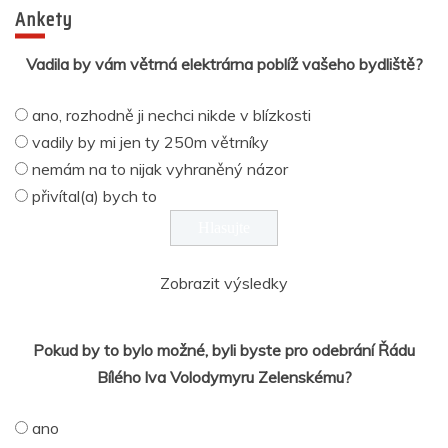
Ankety
Vadila by vám větrná elektrárna poblíž vašeho bydliště?
ano, rozhodně ji nechci nikde v blízkosti
vadily by mi jen ty 250m větrníky
nemám na to nijak vyhraněný názor
přivítal(a) bych to
Zobrazit výsledky
Pokud by to bylo možné, byli byste pro odebrání Řádu
Bílého lva Volodymyru Zelenskému?
ano