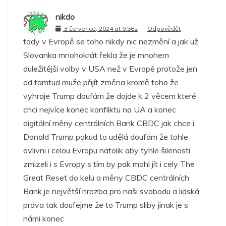
nikdo
3 července, 2024 at 9:56s
Odpovědět
tady v Evropě se toho nikdy nic nezmění a jak už
Slovanka mnohokrát řekla že je mnohem
duležitějši volby v USA než v Evropě protože jen
od tamtud muže přijít změna kromě toho že
vyhraje Trump doufám že dojde k 2 věcem které
chci nejvíce konec konfliktu na UA a konec
digitální měny centrálních Bank CBDC jak chce i
Donald Trump pokud to udělá doufám že tohle
ovlivni i celou Evropu natolik aby tyhle šilenosti
zmizeli i s Evropy s tím by pak mohl jít i cely The
Great Reset do kelu a měny CBDC centrálních
Bank je největší hrozba pro naši svobodu a lidská
práva tak doufejme že to Trump sliby jinak je s
námi konec