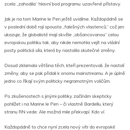
zcela „zahodila“ hlavní bod programu: uzavřené přístavy.
Jak je na tom Marine le Pen ještě uvidíme. Každopádně se
v poslední době rojí spousta „falešných vlastenců,“ což jen
ukazuje, že globalisté mají skvěle „obšancovanou“ celou
evropskou politiku tak, aby nikde nemohla vejít na vládní
posty politická síla, která by nastolila skutečné změny.
Dosud zklamala většina těch, kteří prezentovali, že nastolí
změny, aby se pak přidali k onomu mainstreamu. A je úplně
jedno co říkají svým politicky negramotným voličům.
Po zkušenostech s jinými politiky začínám skepticky
pohlížet i na Marine le Pen – či vlastně Bardellu, který
stranu RN vede. Ale možná mile překvapí. Kdo ví.
Každopádně to chce nyní zcela nový vítr do evropské