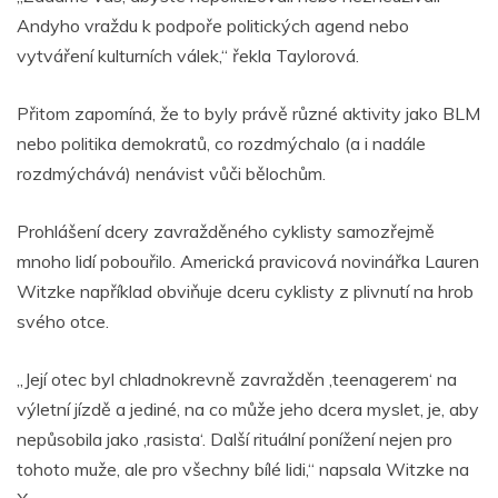
Andyho vraždu k podpoře politických agend nebo
vytváření kulturních válek,“ řekla Taylorová.
Přitom zapomíná, že to byly právě různé aktivity jako BLM
nebo politika demokratů, co rozdmýchalo (a i nadále
rozdmýchává) nenávist vůči bělochům.
Prohlášení dcery zavražděného cyklisty samozřejmě
mnoho lidí pobouřilo. Americká pravicová novinářka Lauren
Witzke například obviňuje dceru cyklisty z plivnutí na hrob
svého otce.
„Její otec byl chladnokrevně zavražděn ‚teenagerem‘ na
výletní jízdě a jediné, na co může jeho dcera myslet, je, aby
nepůsobila jako ‚rasista‘. Další rituální ponížení nejen pro
tohoto muže, ale pro všechny bílé lidi,“ napsala Witzke na