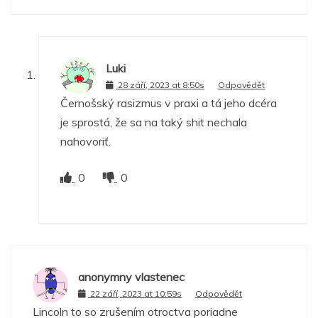
Luki
28 září, 2023 at 8:50s
Odpovědět
Černošský rasizmus v praxi a tá jeho dcéra
je sprostá, že sa na taký shit nechala
nahovoriť.
0
0
anonymny vlastenec
22 září, 2023 at 10:59s
Odpovědět
Lincoln to so zrušením otroctva poriadne