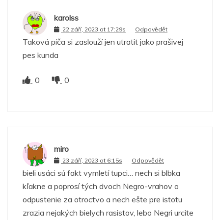
karolss
22 září, 2023 at 17:29s
Odpovědět
Taková píča si zaslouží jen utratit jako prašivej
pes kunda
0
0
miro
23 září, 2023 at 6:15s
Odpovědět
bieli usáci sú fakt vymletí tupci… nech si blbka
kľakne a poprosí tých dvoch Negro-vrahov o
odpustenie za otroctvo a nech ešte pre istotu
zrazia nejakých bielych rasistov, lebo Negri urcite