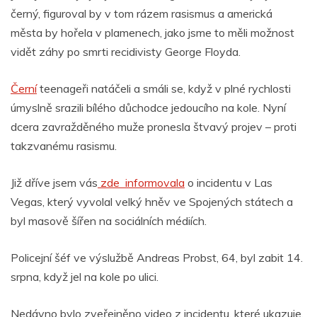
černý, figuroval by v tom rázem rasismus a americká
města by hořela v plamenech, jako jsme to měli možnost
vidět záhy po smrti recidivisty George Floyda.
Černí
teenageři natáčeli a smáli se, když v plné rychlosti
úmyslně srazili bílého důchodce jedoucího na kole. Nyní
dcera zavražděného muže pronesla štvavý projev – proti
takzvanému rasismu.
Již dříve jsem vás
zde informovala
o incidentu v Las
Vegas, který vyvolal velký hněv ve Spojených státech a
byl masově šířen na sociálních médiích.
Policejní šéf ve výslužbě Andreas Probst, 64, byl zabit 14.
srpna, když jel na kole po ulici.
Nedávno bylo zveřejněno video z incidentu, které ukazuje,