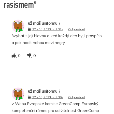
rasismem
”
už máš uniformu ?
22 září, 2023 at 9:32s
Odpovědět
švyhat s její hlavou o zed každý den by ji prospělo
a pak hodit nahou mezi negry
0
0
už máš uniformu ?
22 září, 2023 at 9:39s
Odpovědět
z Webu Evropské komise GreenComp Evropský
kompetenční rámec pro udržitelnost GreenComp