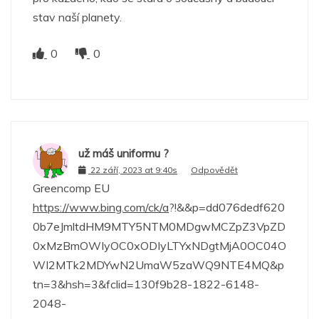
stav naší planety.
0
0
už máš uniformu ?
22 září, 2023 at 9:40s
Odpovědět
Greencomp EU
https://www.bing.com/ck/a
?!&&p=dd076dedf620
0b7eJmltdHM9MTY5NTM0MDgwMCZpZ3VpZD
0xMzBmOWIyOC0xODIyLTYxNDgtMjA0OC04O
WI2MTk2MDYwN2UmaW5zaWQ9NTE4MQ&p
tn=3&hsh=3&fclid=130f9b28-1822-6148-
2048-