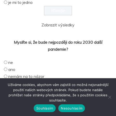
je mi to jedno
Zobrazit výsledky
Myslíte si, že bude nejpozději do roku 2030 další
pandemie?
ne
ano
nemám na to názor
Užíváme cookies, abychom vám zajistili co možná nejsnadnější
použití našich webových stránek. Pokud budete nadále
prohlížet naše stránky předpokládáme, že s použitím cookies
Zobrazit výsledky
souhlasíte.
Souhlasím
Nesouhlasím