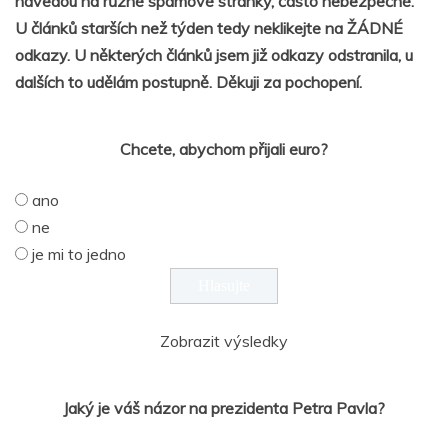
navedou na různé spamové stránky, často nebezpečné.
U článků starších než týden tedy neklikejte na ŽÁDNÉ
odkazy. U některých článků jsem již odkazy odstranila, u
dalších to udělám postupně. Děkuji za pochopení.
Chcete, abychom přijali euro?
ano
ne
je mi to jedno
Zobrazit výsledky
Jaký je váš názor na prezidenta Petra Pavla?