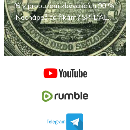
% v probuzení zbývajících 90 %.
Nechápeš co říkám? SPI DÁL...