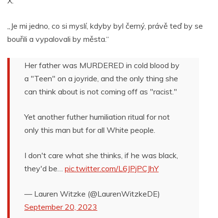
X.
„Je mi jedno, co si myslí, kdyby byl černý, právě teď by se
bouřili a vypalovali by města.“
Her father was MURDERED in cold blood by
a "Teen" on a joyride, and the only thing she
can think about is not coming off as "racist."
Yet another futher humiliation ritual for not
only this man but for all White people.
I don't care what she thinks, if he was black,
they'd be…
pic.twitter.com/L6JPjPCJhY
— Lauren Witzke (@LaurenWitzkeDE)
September 20, 2023