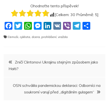
Ohodnoťte tento příspěvek!
[Celkem:
30
Průměrně:
5
]
F
T
W
M
Li
V
Vi
T
S
a
w
h
e
n
K
b
el
h
černoši
,
cyklista
,
dcera
,
prohlášení
,
vražda
c
itt
at
ss
k
er
e
ar
e
er
s
e
e
gr
e
b
A
n
dI
a
Navigace
Zničí Clintonovi Ukrajinu stejným způsobem jako
o
p
g
n
m
Haiti?
pro
o
p
er
k
příspěvek
OSN schválila pandemickou deklaraci: Odborníci na
soukromí varují před „digitálním gulagem“