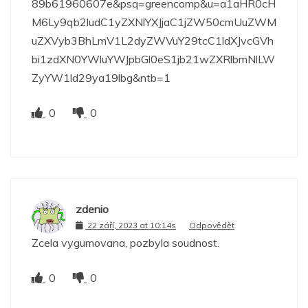
89b61960607e&psq=greencomp&u=a1aHR0cH
M6Ly9qb2ludC1yZXNlYXJjaC1jZW50cmUuZWM
uZXVyb3BhLmV1L2dyZWVuY29tcC1ldXJvcGVh
bi1zdXN0YWluYWJpbGl0eS1jb21wZXRlbmNlLW
ZyYW1ld29ya19lbg&ntb=1
0
0
zdenio
22 září, 2023 at 10:14s
Odpovědět
Zcela vygumovana, pozbyla soudnost.
0
0