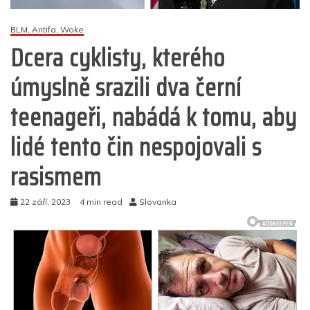
BLM, Antifa, Woke
Dcera cyklisty, kterého
úmyslně srazili dva černí
teenageři, nabádá k tomu, aby
lidé tento čin nespojovali s
rasismem
22 září, 2023
4 min read
Slovanka