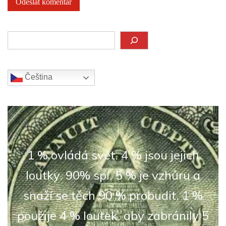
Hledat
Čeština‎
1 % ovládá svět. 4 % jsou jejich
loutky. 90% spí. 5 % je vzhůru a
snaží se těch 90 % probudit. 1 %
použije 4 % loutek, aby zabránily 5