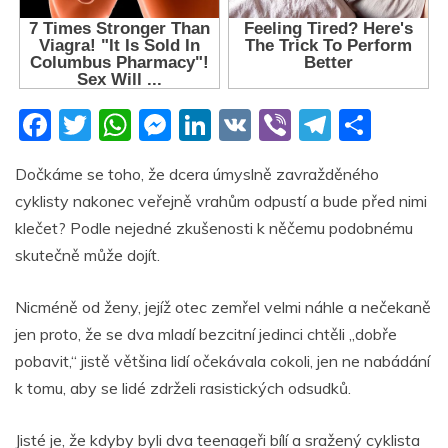
F
T
W
M
Li
V
Vi
T
S
a
w
h
e
n
K
b
el
h
Dočkáme se toho, že dcera úmyslně zavražděného
c
itt
at
ss
k
er
e
ar
cyklisty nakonec veřejně vrahům odpustí a bude před nimi
e
er
s
e
e
gr
e
klečet? Podle nejedné zkušenosti k něčemu podobnému
b
A
n
dI
a
skutečně může dojít.
o
p
g
n
m
Nicméně od ženy, jejíž otec zemřel velmi náhle a nečekaně
o
p
er
jen proto, že se dva mladí bezcitní jedinci chtěli „dobře
k
pobavit,“ jistě většina lidí očekávala cokoli, jen ne nabádání
k tomu, aby se lidé zdrželi rasistických odsudků.
Jisté je, že kdyby byli dva teenageři bílí a sražený cyklista