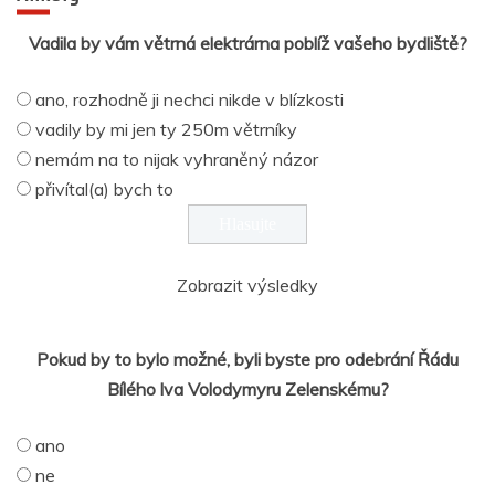
Vadila by vám větrná elektrárna poblíž vašeho bydliště?
ano, rozhodně ji nechci nikde v blízkosti
vadily by mi jen ty 250m větrníky
nemám na to nijak vyhraněný názor
přivítal(a) bych to
Zobrazit výsledky
Pokud by to bylo možné, byli byste pro odebrání Řádu
Bílého lva Volodymyru Zelenskému?
ano
ne