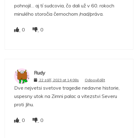
pohnojil… aj tí sudcovia, čo dali už v 60. rokoch
minulého storočia černochom /nad/práva.
0
0
Rudy
22 září, 2023 at 14:08s
Odpovědět
Dve nejvetsi svetove tragedie nedavne historie,
uspesny utok na Zimni palac a vitezstvi Severu
proti Jihu.
0
0