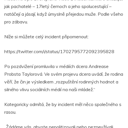
jak pachatelé – 17letý černoch a jeho spolucestující –
natáčejí a jásají, když úmyslně přejedou muže. Podle všeho
pro zábavu.
Níže si můžete celý incident připomenout:
https://twitter.com/i/status/1702795772092395828
Po pozdvižení promluvila v médiích dcera Andrease
Probsta Taylorová. Ve svém projevu dcera uvádí, že rodina
věří, že čin je výsledkem „rozpuštění rodinných hodnot a
silného vlivu sociálních médií na naši mládež.“
Kategoricky odmítá, že by incident měl něco společného s
rasou.
„Žádáme vás, abyste nepolitizovali nebo nezneužívali