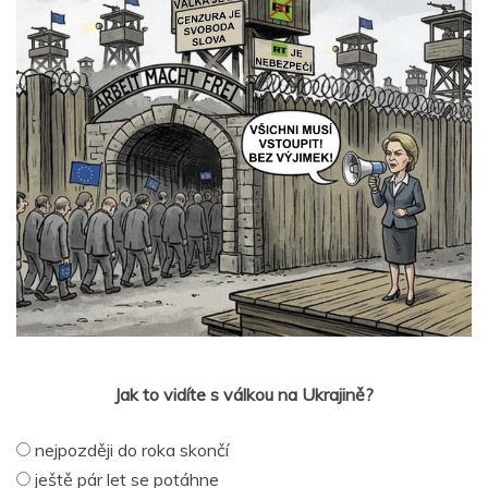
Jak to vidíte s válkou na Ukrajině?
nejpozději do roka skončí
ještě pár let se potáhne