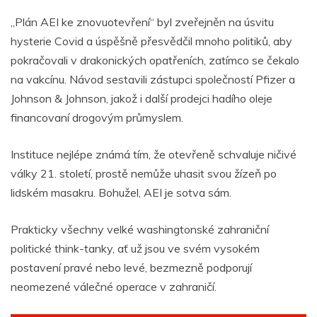
„Plán AEI ke znovuotevření“ byl zveřejněn na úsvitu
hysterie Covid a úspěšně přesvědčil mnoho politiků, aby
pokračovali v drakonických opatřeních, zatímco se čekalo
na vakcínu. Návod sestavili zástupci společností Pfizer a
Johnson & Johnson, jakož i další prodejci hadího oleje
financovaní drogovým průmyslem.
Instituce nejlépe známá tím, že otevřeně schvaluje ničivé
války 21. století, prostě nemůže uhasit svou žízeň po
lidském masakru. Bohužel, AEI je sotva sám.
Prakticky všechny velké washingtonské zahraniční
politické think-tanky, ať už jsou ve svém vysokém
postavení pravé nebo levé, bezmezně podporují
neomezené válečné operace v zahraničí.