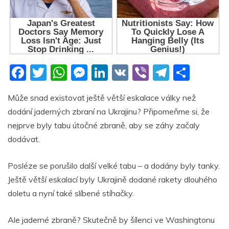
F
T
W
M
Li
V
Vi
T
S
a
w
h
e
n
K
b
el
h
Může snad existovat ještě větší eskalace války než
c
itt
at
ss
k
er
e
ar
dodání jaderných zbraní na Ukrajinu? Připomeňme si, že
e
er
s
e
e
gr
e
nejprve byly tabu útočné zbraně, aby se záhy začaly
b
A
n
dI
a
dodávat.
o
p
g
n
m
Posléze se porušilo další velké tabu – a dodány byly tanky.
o
p
er
Ještě větší eskalací byly Ukrajině dodané rakety dlouhého
k
doletu a nyní také slíbené stíhačky.
Ale jaderné zbraně? Skutečně by šílenci ve Washingtonu