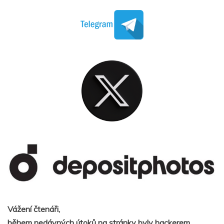
Vážení čtenáři,
během nedávných útoků na stránky byly hackerem