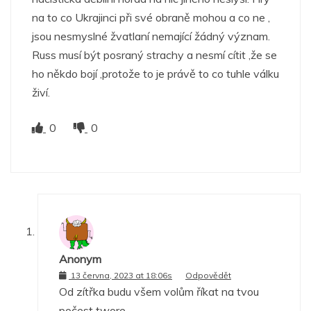
na to co Ukrajinci při své obraně mohou a co ne ,
jsou nesmyslné žvatlaní nemající žádný význam.
Russ musí být posraný strachy a nesmí cítit ,že se
ho někdo bojí ,protože to je právě to co tuhle válku
živí.
0
0
Anonym
13 června, 2023 at 18:06s
Odpovědět
Od zítřka budu všem volům říkat na tvou
počest twore.