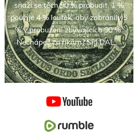
snaží se těch 90 % probudit. 1 %
použije 4 % loutek, aby zabránily 5
% v probuzení zbývajících 90 %.
Nechápeš co říkám? SPI DÁL...