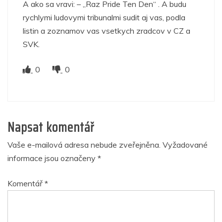
A ako sa vravi: – „Raz Pride Ten Den“ . A budu
rychlymi ludovymi tribunalmi sudit aj vas, podla
listin a zoznamov vas vsetkych zradcov v CZ a
SVK.
0
0
Napsat komentář
Vaše e-mailová adresa nebude zveřejněna.
Vyžadované
informace jsou označeny
*
Komentář
*