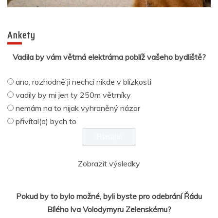
Ankety
Vadila by vám větrná elektrárna poblíž vašeho bydliště?
ano, rozhodně ji nechci nikde v blízkosti
vadily by mi jen ty 250m větrníky
nemám na to nijak vyhraněný názor
přivítal(a) bych to
Zobrazit výsledky
Pokud by to bylo možné, byli byste pro odebrání Řádu
Bílého lva Volodymyru Zelenskému?