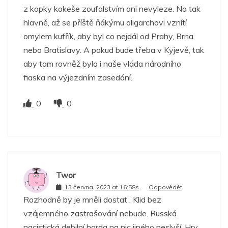
z kopky kokeše zoufalstvím ani nevyleze. No tak
hlavně, až se příště ňákýmu oligarchovi vznítí
omylem kufřík, aby byl co nejdál od Prahy, Brna
nebo Bratislavy. A pokud bude třeba v Kyjevě, tak
aby tam rovněž byla i naše vláda národního
fiaska na výjezdním zasedání.
0
0
Twor
13 června, 2023 at 16:58s
Odpovědět
Rozhodně by je mněli dostat . Klid bez
vzájemného zastrašování nebude. Russká
nacistická debilní horda na nic jiného neslyší. Hry