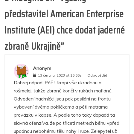
představitel American Enterprise
Institute (AEI) chce dodat jaderné
zbraně Ukrajině
”
Anonym
13 června, 2023 at 15:55s
Odpovědět
Dobrej nápad. Páč Ukropi vše ukradnou a
rošmelej, takže zbraně končí v rukách mafiánů.
Odvedení hadrníčci jsou pak posíláni na frontu
vybavení dvěma pokličkama a pěti metrama
provázku v kapse. A podle toho taky dopadá ta
slavná ofenzíva, že po třiceti metrech běhu vpřed
upadnou nebohému tělu nohy i ruce. Zelepytel už