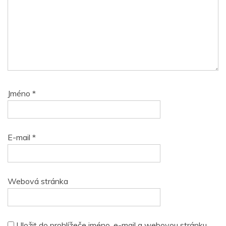
Jméno
*
E-mail
*
Webová stránka
Uložit do prohlížeče jméno, e-mail a webovou stránku