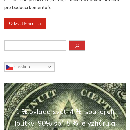
pro budoucí komentáře.
Hledat
Čeština‎
1 % ovládá svět. 4 % jsou jejich
loutky. 90% spí. 5 % je vzhůru a