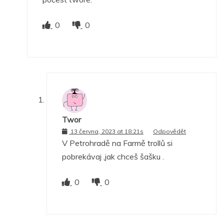
0
0
Twor
13 června, 2023 at 18:21s
Odpovědět
V Petrohradě na Farmě trollů si
pobrekávaj ,jak chceš šašku .
0
0