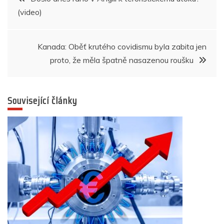
o
p
g
n
m
(video)
pro
o
p
er
k
příspěvek
Kanada: Oběť krutého covidismu byla zabita jen
proto, že měla špatně nasazenou roušku
Související články