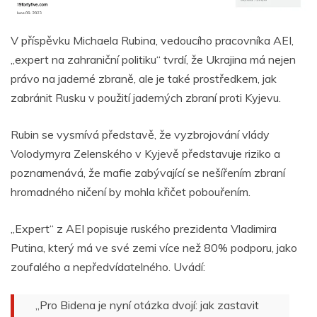
V příspěvku Michaela Rubina, vedoucího pracovníka AEI,
„expert na zahraniční politiku“ tvrdí, že Ukrajina má nejen
právo na jaderné zbraně, ale je také prostředkem, jak
zabránit Rusku v použití jaderných zbraní proti Kyjevu.
Rubin se vysmívá představě, že vyzbrojování vlády
Volodymyra Zelenského v Kyjevě představuje riziko a
poznamenává, že mafie zabývající se nešířením zbraní
hromadného ničení by mohla křičet pobouřením.
„Expert“ z AEI popisuje ruského prezidenta Vladimira
Putina, který má ve své zemi více než 80% podporu, jako
zoufalého a nepředvídatelného. Uvádí:
„Pro Bidena je nyní otázka dvojí: jak zastavit