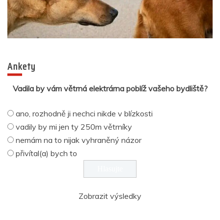
Ankety
Vadila by vám větrná elektrárna poblíž vašeho bydliště?
ano, rozhodně ji nechci nikde v blízkosti
vadily by mi jen ty 250m větrníky
nemám na to nijak vyhraněný názor
přivítal(a) bych to
Zobrazit výsledky