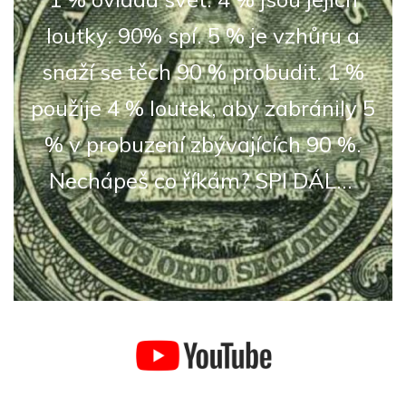
loutky. 90% spí. 5 % je vzhůru a
snaží se těch 90 % probudit. 1 %
použije 4 % loutek, aby zabránily 5
% v probuzení zbývajících 90 %.
Nechápeš co říkám? SPI DÁL...