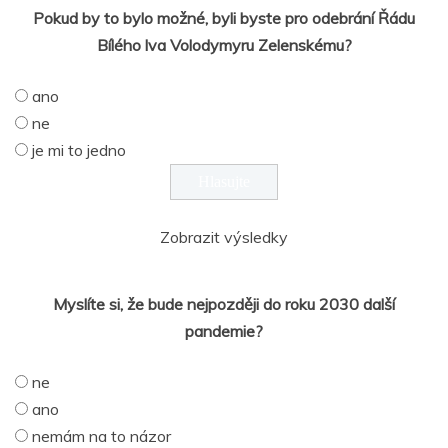
Pokud by to bylo možné, byli byste pro odebrání Řádu
Bílého lva Volodymyru Zelenskému?
ano
ne
je mi to jedno
Zobrazit výsledky
Myslíte si, že bude nejpozději do roku 2030 další
pandemie?
ne
ano
nemám na to názor