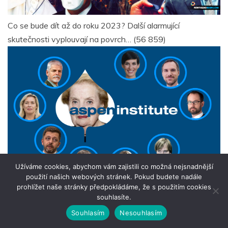
Co se bude dít až do roku 2023? Další alarmující
skutečnosti vyplouvají na povrch…
(56 859)
Užíváme cookies, abychom vám zajistili co možná nejsnadnější
použití našich webových stránek. Pokud budete nadále
prohlížet naše stránky předpokládáme, že s použitím cookies
Aspen institute
(54 735)
souhlasíte.
Souhlasím
Nesouhlasím