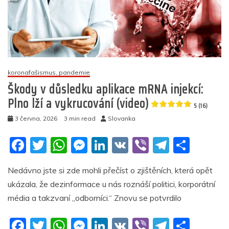
koronafašismus, pandemie
Škody v důsledku aplikace mRNA injekcí:
Plno lží a vykrucování (video)
5 (16)
3 června, 2026
3 min read
Slovanka
F
T
W
M
Li
V
Vi
T
S
a
w
h
e
n
K
b
el
h
Nedávno jste si zde mohli přečíst o zjištěních, která opět
c
itt
at
ss
k
er
e
ar
ukázala, že dezinformace u nás roznáší politici, korporátní
e
er
s
e
e
gr
e
média a takzvaní „odborníci.“ Znovu se potvrdilo
b
A
n
dI
a
F
T
W
M
Li
V
Vi
T
S
o
p
g
n
m