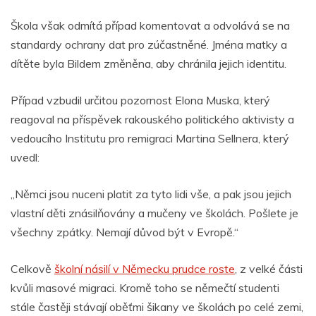
Škola však odmítá případ komentovat a odvolává se na
standardy ochrany dat pro zúčastněné. Jména matky a
dítěte byla Bildem změněna, aby chránila jejich identitu.
Případ vzbudil určitou pozornost Elona Muska, který
reagoval na příspěvek rakouského politického aktivisty a
vedoucího Institutu pro remigraci Martina Sellnera, který
uvedl:
„Němci jsou nuceni platit za tyto lidi vše, a pak jsou jejich
vlastní děti znásilňovány a mučeny ve školách. Pošlete je
všechny zpátky. Nemají důvod být v Evropě.“
Celkově
školní násilí v Německu prudce roste
, z velké části
kvůli masové migraci. Kromě toho se němečtí studenti
stále častěji stávají oběťmi šikany ve školách po celé zemi,