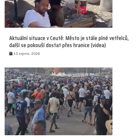
Aktuální situace v Ceutě: Město je stále plné vetřelců,
další se pokouší dostat přes hranice (videa)
10 srpna, 2026