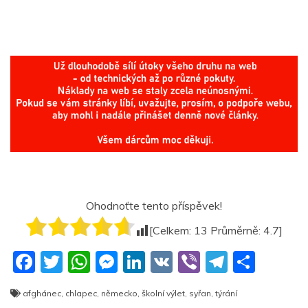
Ohodnoťte tento příspěvek!
[Celkem:
13
Průměrně:
4.7
]
F
T
W
M
Li
V
Vi
T
S
a
w
h
e
n
K
b
el
h
afghánec
,
chlapec
,
německo
,
školní výlet
,
syřan
,
týrání
c
itt
at
ss
k
er
e
ar