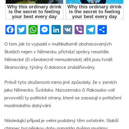
F
T
W
M
Li
V
Vi
T
S
a
w
h
e
n
K
b
el
h
O tom, jak to vypadá v multikulturně obohacovaných
c
itt
at
ss
k
er
e
ar
školách nejen v Německu, přichází zprávy neustále.
e
er
s
e
e
gr
e
Německé (či všeobecně nemuslimské) děti jsou tvrdě
b
A
n
dI
a
šikanovány, týrány či dokonce znásilňovány.
o
p
g
n
m
Právě tyto zkušenosti mimo jiné způsobily, že v zemích
o
p
er
jako Německo, Švédsko, Nizozemsko či Rakousko volí
k
prvovoliči ty politické strany, které se zasazují o potlačení
muslimského dobývání.
Následující případ je velmi podobný těm ostatním. Slabší
chlapec byl nějakou dobu napadán dvěma muslimy: