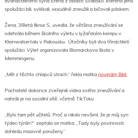
dvanáctiletého syna Erena z oblasti Švábsko, kterého jeho
spolužáci bili, svlékali, sexuálně zneužili a bičovali páskem.
Žena, 38letá Ilknur S., uvedla, že většina zneužívání se
odehrála během školního výletu v lyžařském kempu v
Kleinwalsertalu v Rakousku. Útočníky byli dva třináctiletí
spolužáci. Výlet organizovala Bismarckova škola v
Memmingenu.
„Měl z těchto chlapců strach,“ řekla matka
novinám Bild.
Pachatelé dokonce zveřejnili videa svého zneužívání a
nahráli je na sociální sítě, včetně TikToku.
„Bylo tam pět učitelů. Proč si nikdo nevšiml, že je můj syn
týden týrán?“ zeptala se matka. „Tady byly povinnosti
dohledu masivně porušeny.“