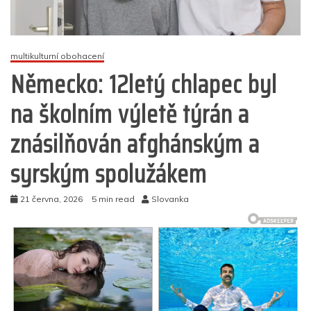
multikulturní obohacení
Německo: 12letý chlapec byl
na školním výletě týrán a
znásilňován afghánským a
syrským spolužákem
21 června, 2026
5 min read
Slovanka