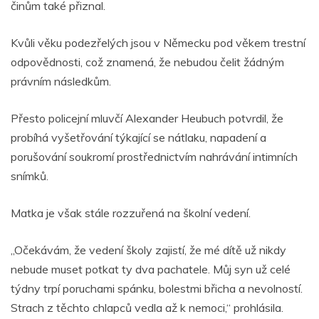
činům také přiznal.
Kvůli věku podezřelých jsou v Německu pod věkem trestní
odpovědnosti, což znamená, že nebudou čelit žádným
právním následkům.
Přesto policejní mluvčí Alexander Heubuch potvrdil, že
probíhá vyšetřování týkající se nátlaku, napadení a
porušování soukromí prostřednictvím nahrávání intimních
snímků.
Matka je však stále rozzuřená na školní vedení.
„Očekávám, že vedení školy zajistí, že mé dítě už nikdy
nebude muset potkat ty dva pachatele. Můj syn už celé
týdny trpí poruchami spánku, bolestmi břicha a nevolností.
Strach z těchto chlapců vedla až k nemoci,“ prohlásila.