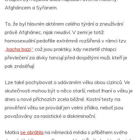
Afgháncem a Syřanem.
To, že byl hlavním aktérem celého týrání a zneužívání
právě Afghánec, nijak neudiví. V zemi je totiž
homosexuální pedofilie extrémně rozšířená v rámci tzv.
„bacha bazi,“
což jsou praktiky, kdy nezletilí chlapci
převlečení za dívky tancují před dospělými muži, kteří je
pak znásilňují.
Lze také pochybovat o udávaném věku obou cizinců. Ve
skutečnosti mohou být o něco starší, neboť lhaní o věku je
dnes u nové příchozích zcela běžné. Kostní testy na
prověření věku se provádí jen velmi zřídka, neboť jsou
považovány za rasistické a diskriminační.
Matka
se obrátila
na německá média s příběhem svého