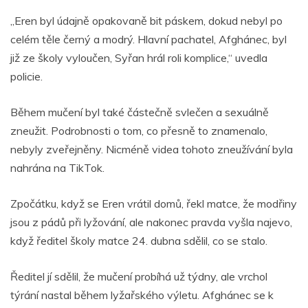
„Eren byl údajně opakovaně bit páskem, dokud nebyl po
celém těle černý a modrý. Hlavní pachatel, Afghánec, byl
již ze školy vyloučen, Syřan hrál roli komplice,“ uvedla
policie.
Během mučení byl také částečně svlečen a sexuálně
zneužit. Podrobnosti o tom, co přesně to znamenalo,
nebyly zveřejněny. Nicméně videa tohoto zneužívání byla
nahrána na TikTok.
Zpočátku, když se Eren vrátil domů, řekl matce, že modřiny
jsou z pádů při lyžování, ale nakonec pravda vyšla najevo,
když ředitel školy matce 24. dubna sdělil, co se stalo.
Ředitel jí sdělil, že mučení probíhá už týdny, ale vrchol
týrání nastal během lyžařského výletu. Afghánec se k