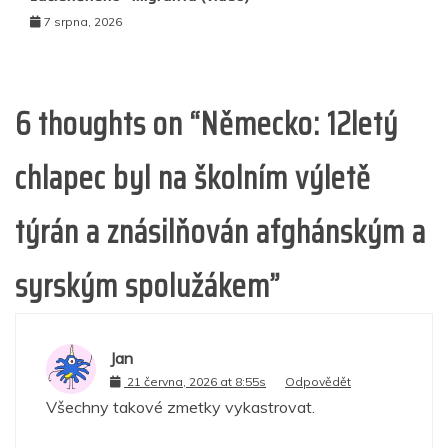
7 srpna, 2026
6 thoughts on “
Německo: 12letý
chlapec byl na školním výletě
týrán a znásilňován afghánským a
syrským spolužákem
”
Jan
21 června, 2026 at 8:55s
Odpovědět
Všechny takové zmetky vykastrovat.