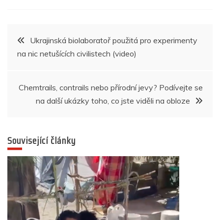
e
er
s
e
e
gr
e
b
A
n
dI
a
Navigace
Ukrajinská biolaboratoř použitá pro experimenty
o
p
g
n
m
na nic netušících civilistech (video)
pro
o
p
er
k
příspěvek
Chemtrails, contrails nebo přírodní jevy? Podívejte se
na další ukázky toho, co jste viděli na obloze
Související články