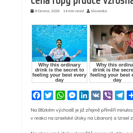
Cena ropy prudce vzrostla
8 června, 2026
14 min read
Slovanka
F
T
W
M
Li
V
Vi
T
a
w
h
e
n
K
b
el
Na Blízkém východě je již zřejmě příměří minulost
c
itt
at
ss
k
er
e
v reakci na izraelské útoky na Libanon) a Izrael z
e
er
s
e
e
g