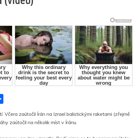
 (video)
S
h
í. Včera zaútočil Írán na Izrael balistickými raketami (zřejmě
ar
áhy zaútočil na několik míst v Íránu.
r
e