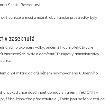
nancí Scottu Bessentovi.
 své sankce a musí umožnit, aby íránské prostředky byly
ktiv zaseknutá
dnáních o ukončení války, přičemž hlavní překážkou je
rů zmrazených aktiv a odmítnutí Trumpovy administrativy
sankcí.
ředem a 24 miliard dolarů během navrhovaného 60denního
mnoho, pokud chce dosáhnout dohody s Íránem,“ řekl CNN v
yššího íránského představitele. „Tohle jsou naše vlastní, ne