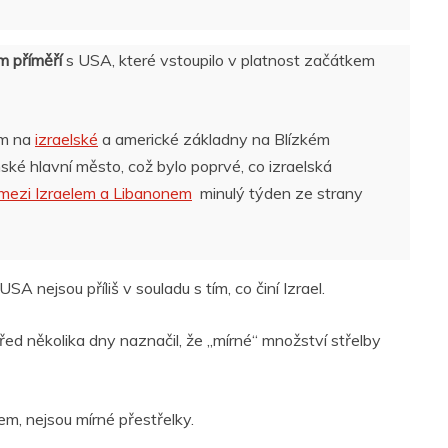
m příměří
s USA, které vstoupilo v platnost začátkem
em na
izraelské
a americké základny na Blízkém
ské hlavní město, což bylo poprvé, co izraelská
 mezi Izraelem a Libanonem
minulý týden ze strany
A nejsou příliš v souladu s tím, co činí Izrael.
před několika dny naznačil, že „mírné“ množství střelby
em, nejsou mírné přestřelky.