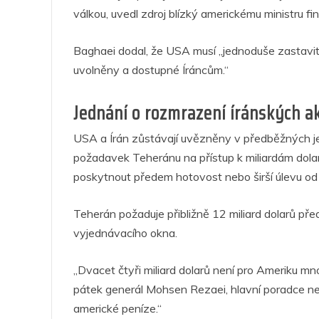
válkou, uvedl zdroj blízký americkému ministru fi
Baghaei dodal, že USA musí „jednoduše zastavit
uvolněny a dostupné Íráncům.“
Jednání o rozmrazení íránských a
USA a Írán zůstávají uvězněny v předběžných je
požadavek Teheránu na přístup k miliardám dola
poskytnout předem hotovost nebo širší úlevu od 
Teherán požaduje přibližně 12 miliard dolarů p
vyjednávacího okna.
„Dvacet čtyři miliard dolarů není pro Ameriku 
pátek generál Mohsen Rezaei, hlavní poradce nejv
americké peníze.“