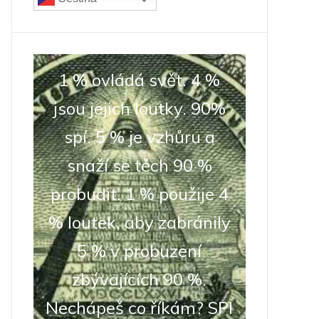
1 % ovládá svět. 4 %
jsou jejich loutky. 90%
spí. 5 % je vzhůru a
snaží se těch 90 %
probudit. 1 % použije 4
% loutek, aby zabránily
5 % v probuzení
zbývajících 90 %.
Nechápeš co říkám? SPI