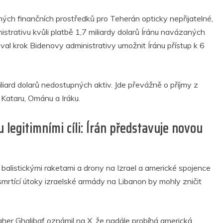
ých finančních prostředků pro Teherán opticky nepřijatelné,
strativu kvůli platbě 1,7 miliardy dolarů Íránu navázaných
val krok Bidenovy administrativy umožnit Íránu přístup k 6
iard dolarů nedostupných aktiv. Jde převážně o příjmy z
 Kataru, Ománu a Iráku.
 legitimními cíli: Írán představuje novou
balistickými raketami a drony na Izrael a americké spojence
 smrtící útoky izraelské armády na Libanon by mohly zničit
r Ghalibaf oznámil na X, že nadále probíhá americká