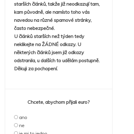
starších článků, takže již neodkazují tam,
kam původně, ale namísto toho vás
navedou na různé spamové stránky,
často nebezpečné.
U článků starších než týden tedy
neklikejte na ŽÁDNÉ odkazy. U
některých článků jsem již odkazy
odstranila, u dalších to udělám postupně.
Děkuji za pochopení.
Chcete, abychom přijali euro?
ano
ne
je mi to jedno