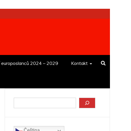
í europoslanců 2024 – 2029
Kontakt
Hledat
Čeština‎