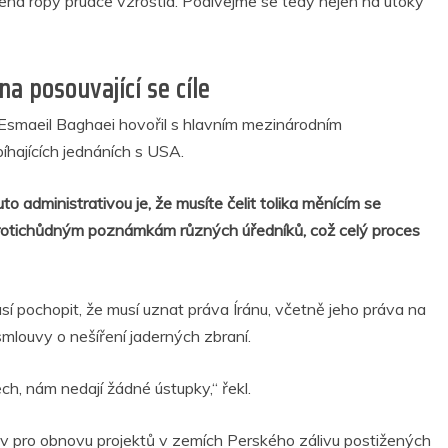
na ropy prudce vzrostla. Podívejme se tedy nejen na útoky
na posouvající se cíle
í Esmaeil Baghaei hovořil s hlavním mezinárodním
íhajících jednáních s USA.
o administrativou je, že musíte čelit tolika měnícím se
protichůdným poznámkám různých úředníků, což celý proces
sí pochopit, že musí uznat práva Íránu, včetně jeho práva na
mlouvy o nešíření jaderných zbraní.
h, nám nedají žádné ústupky,“ řekl.
tiv pro obnovu projektů v zemích Perského zálivu postižených