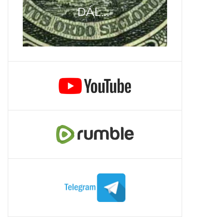
DÁL...