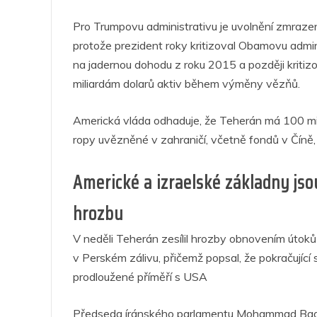
Pro Trumpovu administrativu je uvolnění zmrazen
protože prezident roky kritizoval Obamovu admini
na jadernou dohodu z roku 2015 a později kritizo
miliardám dolarů aktiv během výměny vězňů.
Americká vláda odhaduje, že Teherán má 100 mil
ropy uvězněné v zahraničí, včetně fondů v Číně,
Americké a izraelské základny jsou
hrozbu
V neděli Teherán zesílil hrozby obnovením útoků 
v Perském zálivu, přičemž popsal, že pokračující
prodloužené příměří s USA
Předseda íránského parlamentu Mohammad Baghe