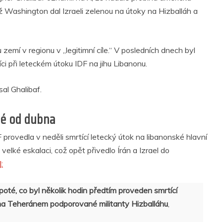
ž Washington dal Izraeli zelenou na útoky na Hizballáh a
emí v regionu v „legitimní cíle.“ V posledních dnech byl
ci při leteckém útoku IDF na jihu Libanonu.
al Ghalibaf.
rvé od dubna
 provedla v neděli smrtící letecký útok na libanonské hlavní
elké eskalaci, což opět přivedlo Írán a Izrael do
:
 poté, co byl několik hodin předtím proveden smrtící
 na Teheránem podporované militanty Hizballáhu
,