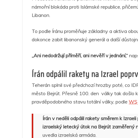
námořní blokáda proti Islámské republice, přičem
Libanon.
To podle Íránu proměňuje základny a aktiva obou z
dokonce zabit libanonský generál a další důstojní
„Ani nedodržují příměří, ani nevěří v jednání,“
naps
Írán odpálil rakety na Izrael pop
Teherán splnil své předchozí hrozby poté, co IDF
město Bejrút. Přesně 100. den války tak došlo k v
pravděpodobného stavu totální války, podle
WSJ
Írán v neděli odpálil rakety směrem k Izraeli
izraelský letecký útok na Bejrút zaměřený
uvedla izraelská armáda.