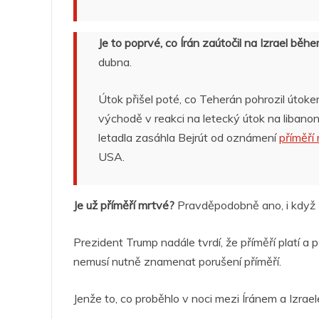
Je to poprvé, co Írán zaútočil na Izrael běhe
dubna.
Útok přišel poté, co Teherán pohrozil útok
východě v reakci na letecký útok na libanon
letadla zasáhla Bejrút od oznámení
příměří
USA.
Je už příměří mrtvé?
Pravděpodobně ano, i když US
Prezident Trump nadále tvrdí, že příměří platí a 
nemusí nutně znamenat porušení příměří.
Jenže to, co proběhlo v noci mezi Íránem a Izrael