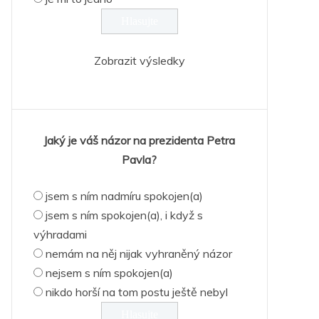
Zobrazit výsledky
Jaký je váš názor na prezidenta Petra
Pavla?
jsem s ním nadmíru spokojen(a)
jsem s ním spokojen(a), i když s
výhradami
nemám na něj nijak vyhraněný názor
nejsem s ním spokojen(a)
nikdo horší na tom postu ještě nebyl