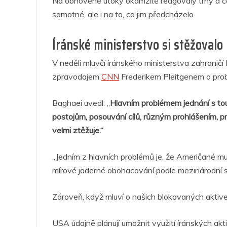
b
A
n
dI
a
Na obnovené útoky okamžitě reagovaly trhy a ce
o
p
g
n
m
samotné, ale i na to, co jim předcházelo.
o
p
er
Íránské ministerstvo si stěžovalo 
k
V neděli mluvčí íránského ministerstva zahranič
zpravodajem
CNN
Frederikem Pleitgenem o prob
Baghaei uvedl: „
Hlavním problémem jednání s tout
postojům, posouvání cílů, různým prohlášením, 
velmi ztěžuje.“
„Jedním z hlavních problémů je, že Američané mu
mírové jaderné obohacování podle mezinárodní s
Zároveň, když mluví o našich blokovaných aktivec
USA údajně plánují umožnit využití íránských ak