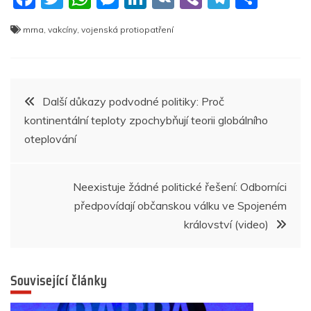
a
w
h
e
n
K
b
el
h
mrna
,
vakcíny
,
vojenská protiopatření
c
itt
at
ss
k
er
e
ar
e
er
s
e
e
gr
e
b
A
n
dI
a
Navigace
Další důkazy podvodné politiky: Proč
o
p
g
n
m
kontinentální teploty zpochybňují teorii globálního
pro
o
p
er
oteplování
k
příspěvek
Neexistuje žádné politické řešení: Odborníci
předpovídají občanskou válku ve Spojeném
království (video)
Související články