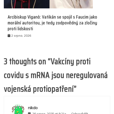
Arcibiskup Viganò: Vatikán se spojil s Faucim jako
morální autoritou, je tedy zodpovědný za zločiny
proti lidskosti
2 srpna, 2026
3 thoughts on “
Vakcíny proti
covidu s mRNA jsou neregulovaná
vojenská protiopatření
”
nikdo
26 srpna, 2025 at 9:21s
Odpovědět