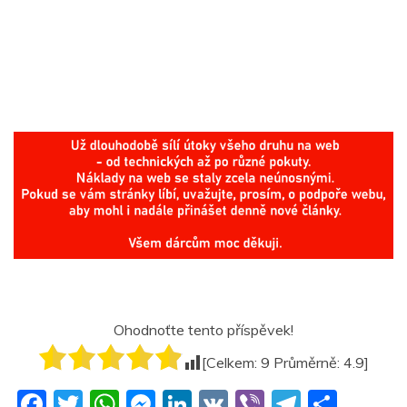
Ohodnoťte tento příspěvek!
[Celkem:
9
Průměrně:
4.9
]
F
T
W
M
Li
V
Vi
T
S