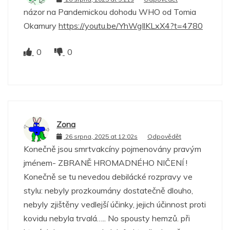
názor na Pandemickou dohodu WHO od Tomia
Okamury
https://youtu.be/YhWgIlKLxX4?t=4780
0
0
Zona
26 srpna, 2025 at 12:02s
Odpovědět
Konečně jsou smrtvakcíny pojmenovány pravým
jménem- ZBRANĚ HROMADNÉHO NIČENÍ !
Konečně se tu nevedou debilácké rozpravy ve
stylu: nebyly prozkoumány dostatečně dlouho,
nebyly zjištěny vedlejší účinky, jejich účinnost proti
kovidu nebyla trvalá….. No spousty hemzů. při