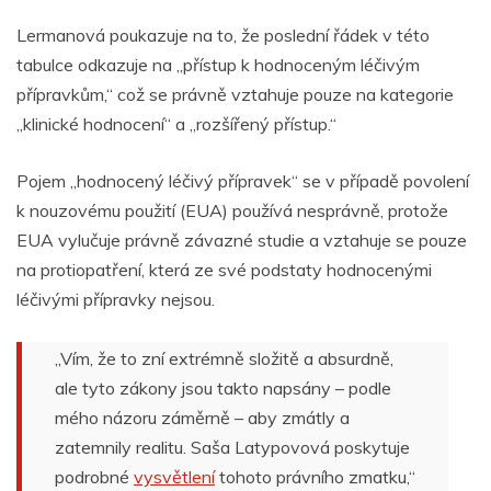
Lermanová poukazuje na to, že poslední řádek
v této
tabulce odkazuje na „přístup k hodnoceným léčivým
přípravkům,“ což se právně vztahuje pouze na kategorie
„klinické hodnocení“ a „rozšířený přístup.“
Pojem „hodnocený léčivý přípravek“ se v případě povolení
k nouzovému použití (EUA) používá nesprávně, protože
EUA vylučuje právně závazné studie a vztahuje se pouze
na protiopatření, která ze své podstaty hodnocenými
léčivými přípravky nejsou.
„Vím, že to zní extrémně složitě a absurdně,
ale tyto zákony jsou takto napsány – podle
mého názoru záměrně – aby zmátly a
zatemnily realitu. Saša Latypovová poskytuje
podrobné
vysvětlení
tohoto právního zmatku,“