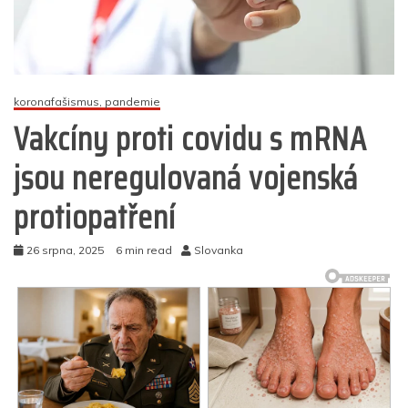
koronafašismus, pandemie
Vakcíny proti covidu s mRNA
jsou neregulovaná vojenská
protiopatření
26 srpna, 2025
6 min read
Slovanka