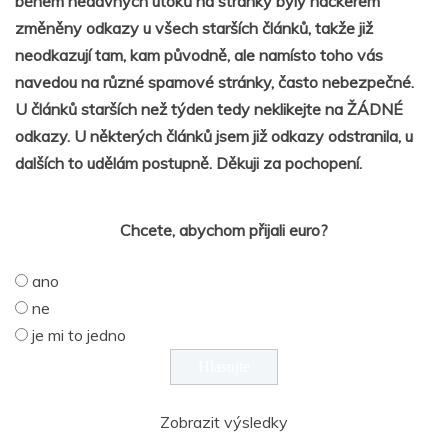
během nedávných útoků na stránky byly hackerem
změněny odkazy u všech starších článků, takže již
neodkazují tam, kam původně, ale namísto toho vás
navedou na různé spamové stránky, často nebezpečné.
U článků starších než týden tedy neklikejte na ŽÁDNÉ
odkazy. U některých článků jsem již odkazy odstranila, u
dalších to udělám postupně. Děkuji za pochopení.
Chcete, abychom přijali euro?
ano
ne
je mi to jedno
Zobrazit výsledky