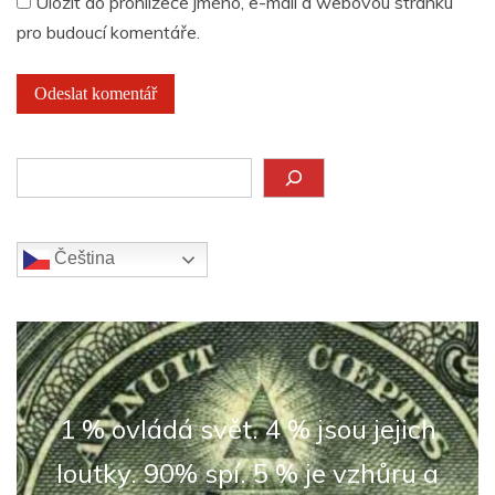
Uložit do prohlížeče jméno, e-mail a webovou stránku
pro budoucí komentáře.
Hledat
Čeština‎
1 % ovládá svět. 4 % jsou jejich
loutky. 90% spí. 5 % je vzhůru a