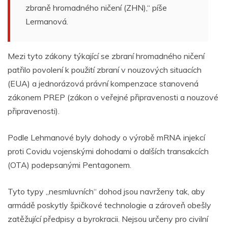
zbraně hromadného ničení (ZHN),“ píše
Lermanová.
Mezi tyto zákony týkající
se zbraní hromadného ničení
patřilo povolení k použití zbraní v nouzových situacích
(EUA) a jednorázová právní kompenzace stanovená
zákonem PREP (zákon o veřejné připravenosti a nouzové
připravenosti).
Podle Lehmanové byly dohody o výrobě mRNA injekcí
proti Covidu
vojenskými dohodami o dalších transakcích
(OTA) podepsanými Pentagonem.
Tyto typy „nesmluvních“ dohod jsou navrženy tak, aby
armádě poskytly špičkové technologie a zároveň obešly
zatěžující předpisy a byrokracii. Nejsou určeny pro civilní