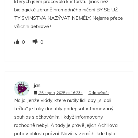
kterých jsem pracovala k infarktu. Jinak než
biologické zbraně hromadného ničení BY SE UŽ
TY SVINSTVA NAZÝVAT NEMĚLY. Nejsme přece
všichni debilové !
0
0
jan
26 srpna, 2025 at 16:23s
Odpovědět
No jo, jenže vlády, které nutily lidi, aby „si dali
tečku“ je taky donutily podepsat informovaný
souhlas s očkováním, i když informovaný
rozhodně nebyl. A tady je právě jejich Achillova
pata v oblasti právní. Navíc v zemích, kde bylo