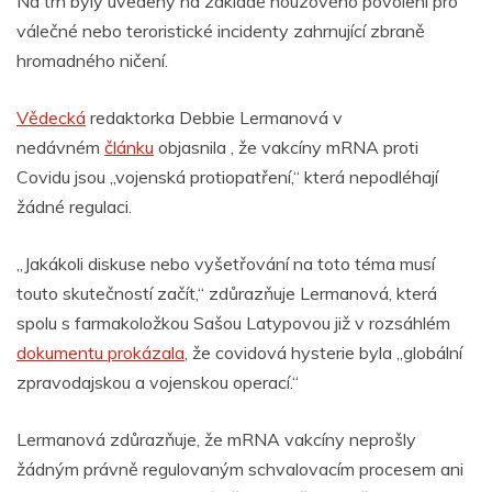
Na trh byly uvedeny na základě nouzového povolení pro
válečné nebo teroristické incidenty zahrnující zbraně
hromadného ničení.
Vědecká
redaktorka Debbie Lermanová
v
nedávném
článku
objasnila , že vakcíny mRNA proti
Covidu jsou „vojenská protiopatření,“ která nepodléhají
žádné regulaci.
„Jakákoli diskuse nebo vyšetřování na toto téma musí
touto skutečností začít,“ zdůrazňuje Lermanová, která
spolu s farmakoložkou Sašou Latypovou již v rozsáhlém
dokumentu prokázala
, že covidová hysterie byla „globální
zpravodajskou a vojenskou operací.“
Lermanová zdůrazňuje, že mRNA vakcíny
neprošly
žádným právně regulovaným schvalovacím procesem ani