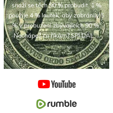
snaží se těch 90 % probudit. 1 %
použije 4 % loutek, aby zabránily 5
% v probuzení zbývajících 90 %.
Nechápeš co říkám? SPI DÁL...