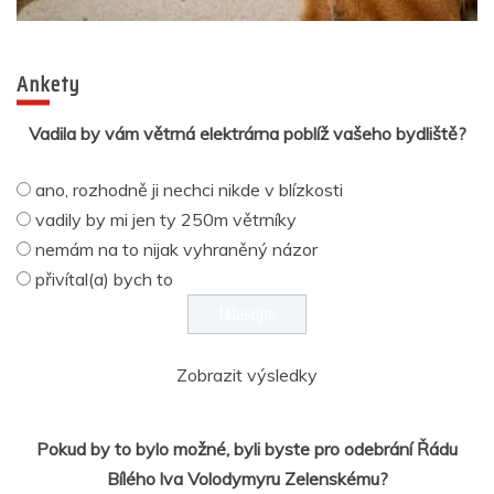
Ankety
Vadila by vám větrná elektrárna poblíž vašeho bydliště?
ano, rozhodně ji nechci nikde v blízkosti
vadily by mi jen ty 250m větrníky
nemám na to nijak vyhraněný názor
přivítal(a) bych to
Zobrazit výsledky
Pokud by to bylo možné, byli byste pro odebrání Řádu
Bílého lva Volodymyru Zelenskému?